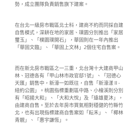
勢，成立團隊負責銷售旗下建案。
在台北一級房市戰區北士科，建商不約而同採自建
自售模式，深耕在地的家居、璞園分別推出「家居
璽玉」、「樸園璞開石」，華固則在一年內推出
「華固文臨」、「華固上文林」2個住宅自售案。
而在新北房市戰區之一三重，北台灣十大建商甲山
林、冠德各有「甲山林市政官邸1號」、「冠德心
天匯」銷售中，新濠一如既往，自售「新濠漾Ⅱ-
紐約公園」。桃園指標重劃區中路、小檜溪則分別
有「昭揚大和」、「大和大悅」及「遠雄夏沐」，
由建商自售。至於去年房市買氣相對穩健的竹縣竹
北，也有出現指標建商自售案如「耘禾」、「椰林
青靚」、「惠宇謙恆」。