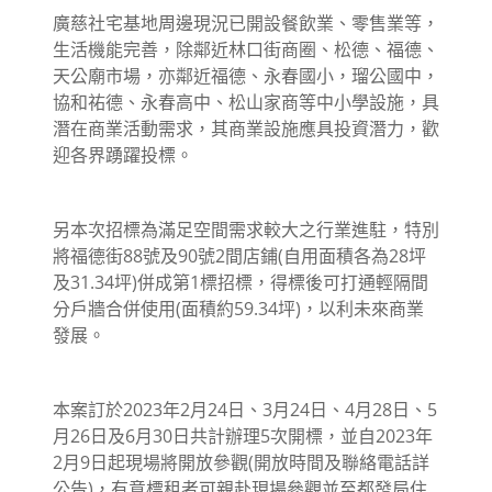
廣慈社宅基地周邊現況已開設餐飲業、零售業等，
生活機能完善，除鄰近林口街商圈、松德、福德、
天公廟市場，亦鄰近福德、永春國小，瑠公國中，
協和祐德、永春高中、松山家商等中小學設施，具
潛在商業活動需求，其商業設施應具投資潛力，歡
迎各界踴躍投標。
另本次招標為滿足空間需求較大之行業進駐，特別
將福德街88號及90號2間店鋪(自用面積各為28坪
及31.34坪)併成第1標招標，得標後可打通輕隔間
分戶牆合併使用(面積約59.34坪)，以利未來商業
發展。
本案訂於2023年2月24日、3月24日、4月28日、5
月26日及6月30日共計辦理5次開標，並自2023年
2月9日起現場將開放參觀(開放時間及聯絡電話詳
公告)，有意標租者可親赴現場參觀並至都發局住