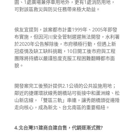
園、1處廣場兼停車用地外，更有1處消防用地，
可對該區救災與防災任務帶來極大助益。
侯友宜提到，該案都市計畫1999年、2005年即發
布實施，但因河川安全管制遲遲無法開發，水利署
於2020年公告解除後，市府積極行動，但遇上新
冠疫情及缺工缺料挑戰，10日開工後市府與工程
團隊將持續以嚴謹態度克服工程困難翻轉都市面
貌。
開發案完工後預計提供2.1公頃的公共設施用地；
鄰近的捷運環狀線秀朗橋站可銜接中和蘆洲線、松
山新店線，「雙區三軌」串連，讓秀朗橋頭從邊陲
走向核心，成為新北、台北南區的重要樞紐。
4.北台灣31建商自建自售，代銷逐漸式微?