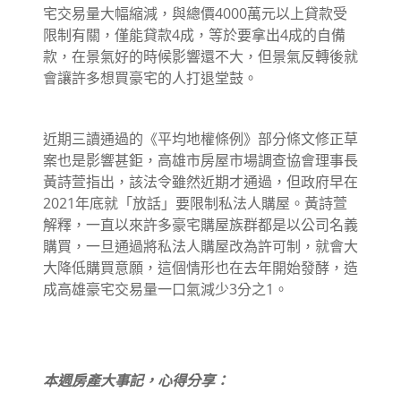
宅交易量大幅縮減，與總價4000萬元以上貸款受
限制有關，僅能貸款4成，等於要拿出4成的自備
款，在景氣好的時候影響還不大，但景氣反轉後就
會讓許多想買豪宅的人打退堂鼓。
近期三讀通過的《平均地權條例》部分條文修正草
案也是影響甚鉅，高雄市房屋市場調查協會理事長
黃詩萱指出，該法令雖然近期才通過，但政府早在
2021年底就「放話」要限制私法人購屋。黃詩萱
解釋，一直以來許多豪宅購屋族群都是以公司名義
購買，一旦通過將私法人購屋改為許可制，就會大
大降低購買意願，這個情形也在去年開始發酵，造
成高雄豪宅交易量一口氣減少3分之1。
本週房產大事記，心得分享：