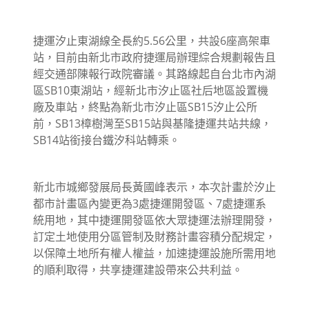
捷運汐止東湖線全長約5.56公里，共設6座高架車
站，目前由新北市政府捷運局辦理綜合規劃報告且
經交通部陳報行政院審議。其路線起自台北市內湖
區SB10東湖站，經新北市汐止區社后地區設置機
廠及車站，終點為新北市汐止區SB15汐止公所
前，SB13樟樹灣至SB15站與基隆捷運共站共線，
SB14站銜接台鐵汐科站轉乘。
新北市城鄉發展局長黃國峰表示，本次計畫於汐止
都市計畫區內變更為3處捷運開發區、7處捷運系
統用地，其中捷運開發區依大眾捷運法辦理開發，
訂定土地使用分區管制及財務計畫容積分配規定，
以保障土地所有權人權益，加速捷運設施所需用地
的順利取得，共享捷運建設帶來公共利益。