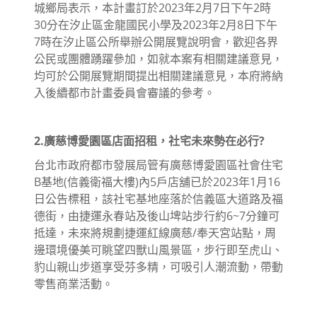
城鄉局表示，本計畫訂於2023年2月7日下午2時
30分在汐止區金龍國民小學及2023年2月8日下午
7時在汐止區公所舉辦公開展覽說明會，歡迎各界
公民或團體踴躍參加，如就本案有相關建議意見，
均可於公開展覽期間提出相關建議意見，本府將納
入後續都市計畫委員會審議的參考。
2.廣慈博愛園區店面招租，社宅未來勢在必行?
台北市政府都市發展局管有廣慈博愛園區社會住宅
B基地(信義衛福大樓)內5戶店舖已於2023年1月16
日公告標租，該社宅基地座落於信義區大道路及福
德街，由捷運永春站及後山埤站步行約6~7分鐘可
抵達，未來將規劃捷運紅線廣慈/奉天宮站點，周
邊環境優美可眺望四獸山風景區，步行即至虎山、
豹山親山步道享受芬多精，可吸引人潮流動，帶動
零售商業活動。