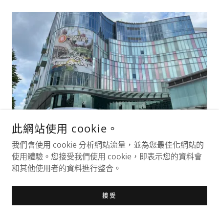
台北大巨蛋的開幕是否影響周邊房價？
此網站使用 cookie。
又或是空山不見人，但聞人語響？
我們會使用 cookie 分析網站流量，並為您最佳化網站的
使用體驗。您接受我們使用 cookie，即表示您的資料會
從今年初開始台北大巨蛋一直是話題中的焦點，除了有日
和其他使用者的資料進行整合。
本職棒讀賣巨人的交流賽之外，中華職棒例行賽也有不少
場次安排在大巨蛋，究竟台灣人等待了超過20年的大巨
蛋完工啟用後，對周邊房價是否有影響....
接受