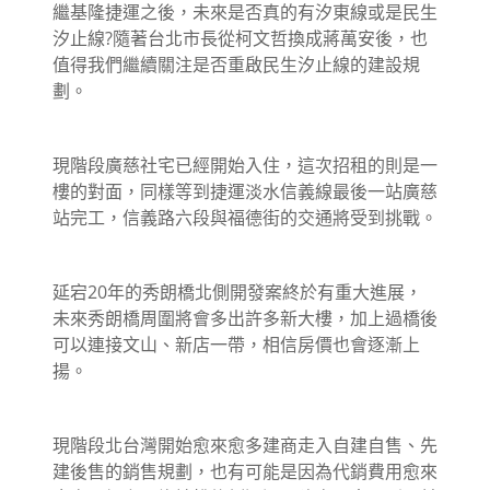
繼基隆捷運之後，未來是否真的有汐東線或是民生
汐止線?隨著台北市長從柯文哲換成蔣萬安後，也
值得我們繼續關注是否重啟民生汐止線的建設規
劃。
現階段廣慈社宅已經開始入住，這次招租的則是一
樓的對面，同樣等到捷運淡水信義線最後一站廣慈
站完工，信義路六段與福德街的交通將受到挑戰。
延宕20年的秀朗橋北側開發案終於有重大進展，
未來秀朗橋周圍將會多出許多新大樓，加上過橋後
可以連接文山、新店一帶，相信房價也會逐漸上
揚。
現階段北台灣開始愈來愈多建商走入自建自售、先
建後售的銷售規劃，也有可能是因為代銷費用愈來