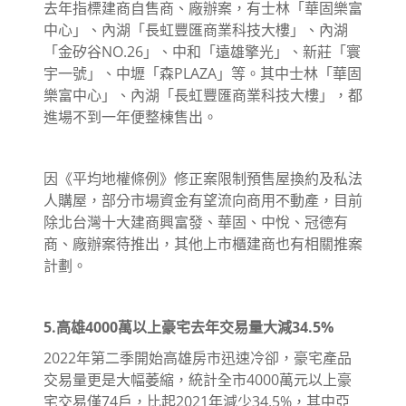
去年指標建商自售商、廠辦案，有士林「華固樂富
中心」、內湖「長虹豐匯商業科技大樓」、內湖
「金矽谷NO.26」、中和「遠雄擎光」、新莊「寰
宇一號」、中壢「森PLAZA」等。其中士林「華固
樂富中心」、內湖「長虹豐匯商業科技大樓」，都
進場不到一年便整棟售出。
因《平均地權條例》修正案限制預售屋換約及私法
人購屋，部分市場資金有望流向商用不動產，目前
除北台灣十大建商興富發、華固、中悅、冠德有
商、廠辦案待推出，其他上市櫃建商也有相關推案
計劃。
5.高雄4000萬以上豪宅去年交易量大減34.5%
2022年第二季開始高雄房市迅速冷卻，豪宅產品
交易量更是大幅萎縮，統計全市4000萬元以上豪
宅交易僅74戶，比起2021年減少34.5%，其中亞