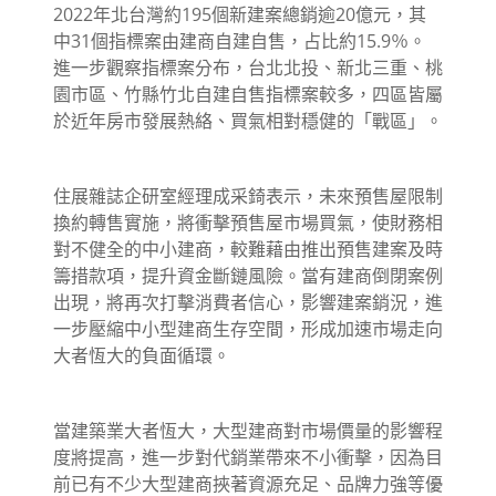
2022年北台灣約195個新建案總銷逾20億元，其
中31個指標案由建商自建自售，占比約15.9％。
進一步觀察指標案分布，台北北投、新北三重、桃
園市區、竹縣竹北自建自售指標案較多，四區皆屬
於近年房市發展熱絡、買氣相對穩健的「戰區」。
住展雜誌企研室經理成采錡表示，未來預售屋限制
換約轉售實施，將衝擊預售屋市場買氣，使財務相
對不健全的中小建商，較難藉由推出預售建案及時
籌措款項，提升資金斷鏈風險。當有建商倒閉案例
出現，將再次打擊消費者信心，影響建案銷況，進
一步壓縮中小型建商生存空間，形成加速市場走向
大者恆大的負面循環。
當建築業大者恆大，大型建商對市場價量的影響程
度將提高，進一步對代銷業帶來不小衝擊，因為目
前已有不少大型建商挾著資源充足、品牌力強等優