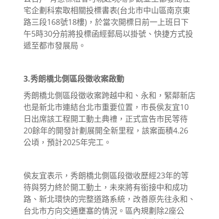
宅企劃科索取相關投標書表(台北市中山區南京東
路三段168號18樓)，於當次開標日前一上班日下
午5時30分前將投標函經郵局以掛號、快捷方式投
遞至都市發展局。
3.秀朗橋北側區段徵收案啟動
秀朗橋北側區段徵收案跨越中和、永和，緊鄰新店
也是新北市連結台北市重要位置，市長侯友宜10
日出席該工程開工動土典禮，正式宣告市民等待
20餘年的開發計劃展開全新里程，該案面積4.26
公頃，預計2025年完工。
侯友宜表示，秀朗橋北側區段徵收歷經23年的等
待與努力終於開工動土，未來將有銜接中和成功
路、新北環快的完整道路系統，改善原先往永和、
台北市方向交通壅塞的情況。區內規劃除2座公