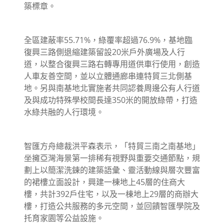
築標章。
全區建蔽率55.71%，綠覆率超過76.9%，基地臨
復興三路側退縮建築留設20米戶外廣場及人行
道，以整合復興三路右轉專用道供車行使用，創造
人車友善空間，並以立體通廊串連特貿三北側基
地。另與南基地北實施者共同認養周邊公有人行道
及與成功特殊學校間長達350米的開放綠帶，打造
水綠共融的人行環境。
智匯方舟總裁洪平森表示，「特貿三南之南基地」
坐擁亞灣海景第一排稀有視野與重要交通節點，規
劃上以簡潔洗鍊的建築語彙、靈活動線與層次豐富
的裙樓立面設計，興建一棟地上45層的住商大
樓，共計392戶住宅，以及一棟地上29層的商辦大
樓，打造公共服務的多元空間，並回饋智匯學院及
托育家園等公益設施。