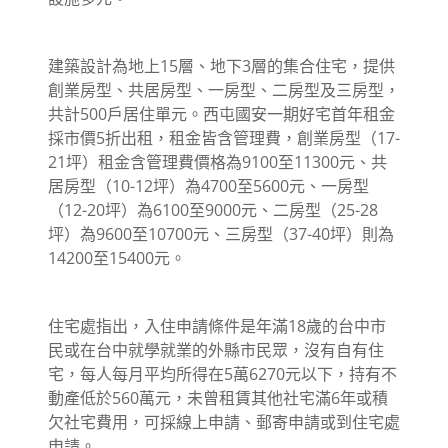
建築設計為地上15層、地下3層的集合住宅，提供
創業房型、共居房型、一房型、二房型及三房型，
共計500戶居住單元。西屯國安一期好宅首年租金
採市價5折出租，租金皆含管理費，創業房型（17-
21坪）租金含管理費價格為9100至11300元、共
居房型（10-12坪）為4700至5600元、一房型
（12-20坪）為6100至9000元、二房型（25-28
坪）為9600至10700元、三房型（37-40坪）則為
14200至15400元。
住宅處指出，入住申請條件是年滿18歲的台中市
民或在台中就學就業的外縣市民眾，沒有自有住
宅，每人每月平均所得在5萬6270元以下，持有不
動產低於560萬元，未曾租賃其他社宅滿6年或積
欠社宅費用，可採線上申請、郵寄申請或到住宅處
申請。