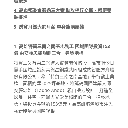
區最多
4. 高市都委會通過三大案 助攻楠梓交通、都更雙
軸推進
5. 房貸月繳大於月薪 單身族購屋難
1. 高雄特貿三南之南基地動工 國城團隊投資153
億 由安藤忠雄規劃三合一建築地標
特貿三又有第二案進入實質開發階段！高市府今日
攜手國城建設與高興昌鋼鐵共同組成的智匯方舟股
份有限公司，為「特貿三南之南基地」舉行動土典
禮，面積約達3025坪基地，將延請國際建築大師
安藤忠雄（Tadao Ando）親自操刀設計，打造全
球唯一住宅、商辦與光影美術館的三合一建築地
標，總投資金額約153億元，為高雄港灣城市注入
嶄新能量與國際視野！