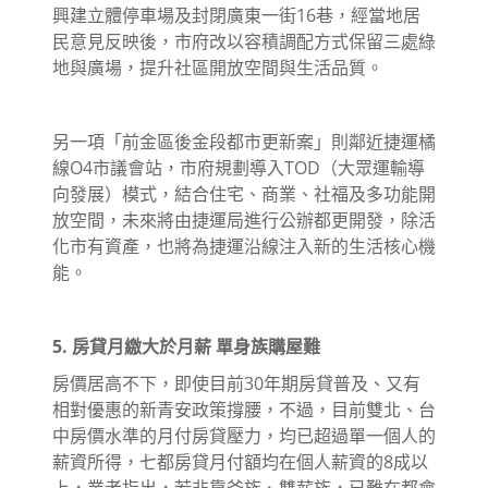
興建立體停車場及封閉廣東一街16巷，經當地居
民意見反映後，市府改以容積調配方式保留三處綠
地與廣場，提升社區開放空間與生活品質。
另一項「前金區後金段都市更新案」則鄰近捷運橘
線O4市議會站，市府規劃導入TOD（大眾運輸導
向發展）模式，結合住宅、商業、社福及多功能開
放空間，未來將由捷運局進行公辦都更開發，除活
化市有資產，也將為捷運沿線注入新的生活核心機
能。
5. 房貸月繳大於月薪 單身族購屋難
房價居高不下，即使目前30年期房貸普及、又有
相對優惠的新青安政策撐腰，不過，目前雙北、台
中房價水準的月付房貸壓力，均已超過單一個人的
薪資所得，七都房貸月付額均在個人薪資的8成以
上，業者指出，若非靠爸族、雙薪族，已難在都會