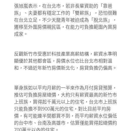
張旭嵐表示，在台北市，若非長輩資助的「靠爸
族」、夫妻都有穩定工作的「雙薪族」，恐怕很難
在台北立足，不少天龍青年被迫成為「脫北族」，
遷移至外圍房價親民區，在能力可負擔範圍內買房
成家。
反觀新竹市受惠於科技產業高薪結構，薪資水準明
顯優於其他都會區，房價水位也比台北市相對溫
和，不過近年新竹房價新北化，房貸負擔仍偏高。
單身族如以平均月薪的一半來作為月付房貸預算，
推估可負擔房屋總價，大約只有薪資最高的新竹市
上班族，買得起千萬元以上的住宅，台北市上班族
只能負擔不到900萬元的住宅，對比目前平均房
價，有可能連半間都買不到，而平均薪資水位偏低
的台中市、台南及高雄市，估算僅能買得起總價約
700萬元以內的住宅。