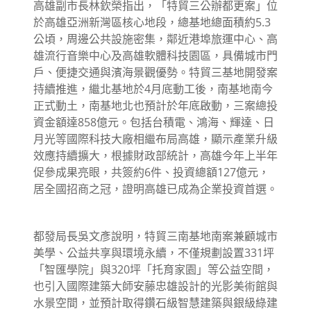
高雄副市長林欽榮指出，「特貿三公辦都更案」位
於高雄亞洲新灣區核心地段，總基地總面積約5.3
公頃，周邊公共設施密集，鄰近港埠旅運中心、高
雄流行音樂中心及高雄軟體科技園區，具備城市門
戶、便捷交通與濱海景觀優勢。特貿三基地開發案
持續推進，繼北基地於4月底動工後，南基地南今
正式動土，南基地北也預計於年底啟動，三案總投
資金額達858億元。包括台積電、鴻海、輝達、日
月光等國際科技大廠相繼布局高雄，顯示產業升級
效應持續擴大，根據財政部統計，高雄今年上半年
促參成果亮眼，共簽約6件、投資總額127億元，
居全國招商之冠，證明高雄已成為企業投資首選。
都發局長吳文彥說明，特貿三南基地南案兼顧城市
美學、公益共享與環境永續，不僅規劃設置331坪
「智匯學院」與320坪「托育家園」等公益空間，
也引入國際建築大師安藤忠雄設計的光影美術館與
水景空間，並預計取得鑽石級智慧建築與銀級綠建