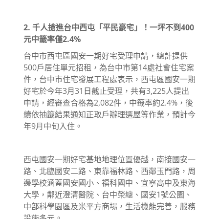
2. 千人搶進台中西屯「平民豪宅」！一坪不到400
元中籤率僅2.4%
台中市西屯區國安一期好宅受理申請，總計提供
500戶居住單元招租，為台中市第14處社會住宅案
件，台中市住宅發展工程處表示，西屯區國安一期
好宅於今年3月31日截止受理，共有3,225人提出
申請，經審查合格為2,082件，中籤率約2.4%，後
續依抽籤結果通知正取戶辦理選屋等作業，預計今
年9月中旬入住。
西屯國安一期好宅基地地理位置優越，南接國安一
路、北臨國安二路、東靠福林路、西鄰玉門路，周
邊學校涵蓋國安國小、福科國中、宜寧高中及東海
大學，鄰近澄清醫院、台中榮總、國安1號公園、
中部科學園區及米平方商場，生活機能完善，服務
設施多元。