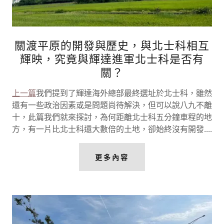
關渡平原的開發與歷史，與北士科相互
輝映，究竟與輝達進軍北士科是否有
關？
上一篇
我們提到了輝達海外總部最終選址於北士科，雖然
還有一些政治因素或是問題尚待解決，但可以說八九不離
十，此篇我們就來探討，為何距離北士科五分鐘車程的地
方，有一片比北士科還大數倍的土地，卻始終沒有開發....
更多內容