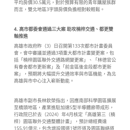
平均房價30.5萬元，對於預算有限的青年購屋族群
而言，雙北地區3字頭房價負擔相對較輕鬆。
4. 高市都委會通過三大案 助攻楠梓交通、都更雙
軸推進
高雄市政府昨（3）日召開第133次都市計畫委員
會，會中審議並通過3項重大都市計畫變更案，包
括「楠梓園區聯外交通路網變更案」、「林德官公
有眷舍都市更新案」及「前金區後金段都市更新
案」，預期將大幅提升交通效率與市區機能，為北
高雄與市中心注入嶄新動能。
高雄市副市長林欽榮指出，因應南部科學園區擴展
至橋頭地區，產業進駐加速S型半導體廊帶成形，
行政院已於去（2024）年4月核定「高雄第三（楠
梓）園區聯外交通整體計畫」，預計總經費達
155.91億元，包含增設國道1號匝道及園區聯絡道