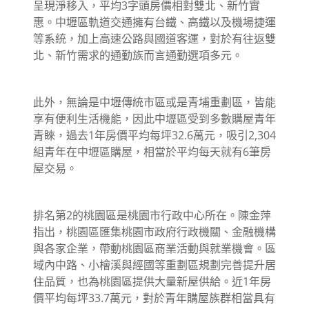
呈現淨移入，平均3字頭房價相對雙北、新竹實
惠。中壢區軌道交通擁有台鐵、高鐵以及機場捷運
等系統，加上高速公路與國道客運，對於有往返雙
北、新竹需求的通勤族而言通勤選項多元。
此外，無論是中壢傳統市區或是青埔重劃區，皆能
享有便利生活機能，因此中壢區受到多數購屋青年
青睞，過去1年房價平均每坪32.6萬元，吸引2,304
組青年在中壢區購屋，相當於平均每天就有6筆房
屋交易。
排名第2的桃園區是桃園市行政中心所在。陳金萍
指出，桃園區匯集桃園市政府行政機關、金融機構
與各家企業，帶動桃園區商業活動與就業機會。區
域內中路、小檜溪與經國等重劃區規劃完善提升居
住品質，也為桃園區提供大量新屋供給。近1年房
價平均每坪33.7萬元，對於青年購屋族群相當具有