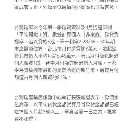
區成家立足，外漂至低房價的外圍區也日益普及。
台灣房屋以今年第一季房貸資料及4月勞退新制
「平均提繳工資」數據計算個人（非家庭）房貸負
擔率，若以貸款8成、單一利率2.282％，30年期
本息攤還估算，台北市月付房貸逾8萬元，遠超過
台北市個人平均月薪5.46萬元，新北月付額也超過
個人薪資1成，台中月付額亦超過個人月薪，七都
中房貸負擔率最低的是高所得的新竹市，房貸月付
額僅占月個人薪資的81％。
台灣房屋集團趨勢中心執行長張旭嵐表示，房價水
位高漲，以平均貸款金額試算月付房貸金額都已經
吃掉個人月薪8成以上，單身者靠一己之力，根本
買不起房。