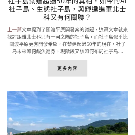
社子島禁建超過50年的真相，如今的AI
社子島、生態社子島，與輝達進軍北士
科又有何關聯？
上一篇
文章提到了關渡平原開發案的議題，這篇文章就來
探討距離北士科只有一河之隔的社子島，而社子島似乎比
關渡平原更有開發希望，在禁建超過50年的現在，社子
島未來如何鹹魚翻身，現階段又該如何布局社子島....
更多內容