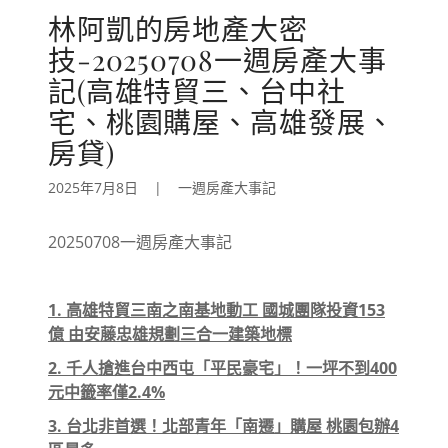
林阿凱的房地產大密
技-20250708一週房產大事
記(高雄特貿三、台中社
宅、桃園購屋、高雄發展、
房貸)
2025年7月8日
|
一週房產大事記
20250708一週房產大事記
1. 高雄特貿三南之南基地動工 國城團隊投資153
億 由安藤忠雄規劃三合一建築地標
2. 千人搶進台中西屯「平民豪宅」！一坪不到400
元中籤率僅2.4%
3. 台北非首選！北部青年「南遷」購屋 桃園包辦4