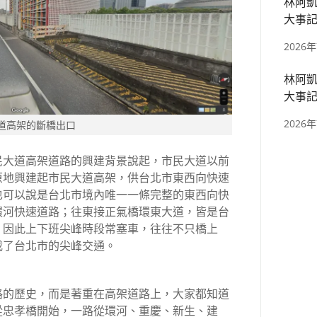
林阿凱
大事記
區、捷
2026
林阿凱
大事記
四張、
2026
道高架的斷橋出口
民大道高架道路的興建背景說起，市民大道以前
原地興建起市民大道高架，供台北市東西向快速
也可以說是台北市境內唯一一條完整的東西向快
環河快速道路；往東接正氣橋環東大道，皆是台
，因此上下班尖峰時段常塞車，往往不只橋上
載了台北市的尖峰交通。
路的歷史，而是著重在高架道路上，大家都知道
從忠孝橋開始，一路從環河、重慶、新生、建