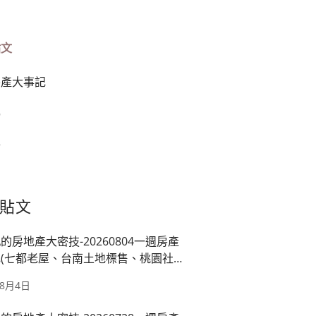
貼文
房產大事記
榜
篇
貼文
的房地產大密技-20260804一週房產
(七都老屋、台南土地標售、桃園社
映龍潭廠、房市管制)
年8月4日