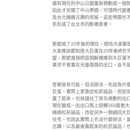
還有現在的中山公園重新規劃成一個
因此才另開了中山學園，可惜時代變
及台北機廠古蹟的保留，這些學園也不
年形成了台北市的斷橋奇景。
那麼過了20年後的現在，相信大家都
大家應該都知道大巨蛋在20年後終於
響
，那麼直接把這個斷橋連到大巨蛋
車流不會塞在光復南路的出口，豈不
答案是有可能，但沒辦法，先說為什
巨蛋，實際上更靠近松菸誠品，但從
蓋了起來，也就擋住了原先規劃的出
現在變成一出出口馬上迴轉360度進
繞過松菸誠品，改從另外一側繞回大
住宅，也因此實際上也沒什麼辦法，
古蹟，以及最後蓋起來的松菸誠品，