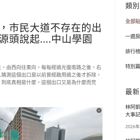
類別
全部
，市民大道不存在的出
頭說起....中山學園
一週
排行
特別
生，由西向往東向，每每經過光復南路之後，右
人猜測這個出口是以前曾經啟用過之後才拆除，
，到底真相是什麼，這個出口又是為什麼而荒
最新
林阿凱
大事記
宅、華
2026