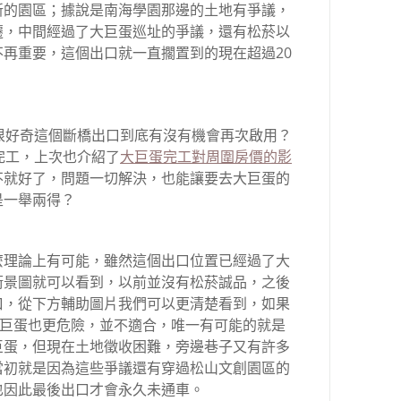
新的園區；據說是南海學園那邊的土地有爭議，
遷，中間經過了大巨蛋巡址的爭議，還有松菸以
再重要，這個出口就一直擱置到的現在超過20
很好奇這個斷橋出口到底有沒有機會再次啟用？
完工，上次也介紹了
大巨蛋完工對周圍房價的影
不就好了，問題一切解決，也能讓要去大巨蛋的
是一舉兩得？
麼理論上有可能，雖然這個出口位置已經過了大
街景圖就可以看到，以前並沒有松菸誠品，之後
口，從下方輔助圖片我們可以更清楚看到，如果
大巨蛋也更危險，並不適合，唯一有可能的就是
巨蛋，但現在土地徵收困難，旁邊巷子又有許多
當初就是因為這些爭議還有穿過松山文創園區的
也因此最後出口才會永久未通車。