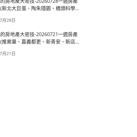
的房地產大密技-20260728一週房產
(新北大巨蛋、陶朱隱園、橋頭科學園
運萬大線、國產署出租)
年7月28日
的房地產大密技-20260721一週房產
(推案量、嘉義都更、新青安、新店十
都廳苑)
年7月21日