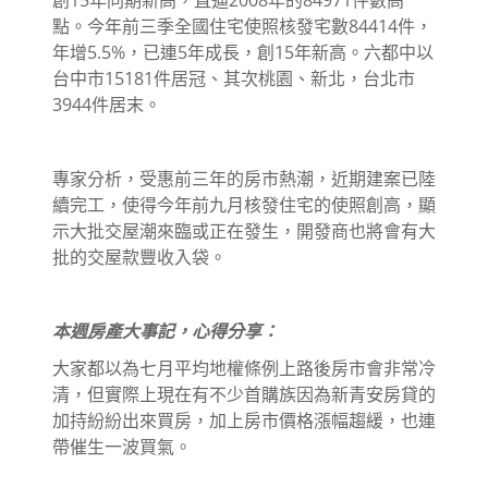
點。今年前三季全國住宅使照核發宅數84414件，
年增5.5%，已連5年成長，創15年新高。六都中以
台中市15181件居冠、其次桃園、新北，台北市
3944件居末。
專家分析，受惠前三年的房市熱潮，近期建案已陸
續完工，使得今年前九月核發住宅的使照創高，顯
示大批交屋潮來臨或正在發生，開發商也將會有大
批的交屋款豐收入袋。
本週房產大事記，心得分享：
大家都以為七月平均地權條例上路後房市會非常冷
清，但實際上現在有不少首購族因為新青安房貸的
加持紛紛出來買房，加上房市價格漲幅趨緩，也連
帶催生一波買氣。