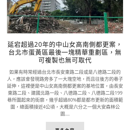
延宕超過20年的中山女高南側都更案，
台北市蛋黃區最後一塊精華重劃區，無
可複製也無可取代
如果有時常經過台北市長安東路二段或是八德路二段的
人，應該會發現路旁多了一大塊空地，而且往後方的巷子
延伸，這裡便是中山女高南側都更案的基地位置，由長安
東路二段、建國北路一段、八德路二段、八德路二段199
巷所圍起來的街廓，幾乎超過80%都是都市更新的面積範
圍，總面積接近4公頃，大概是六分之一個大安森林公
園....