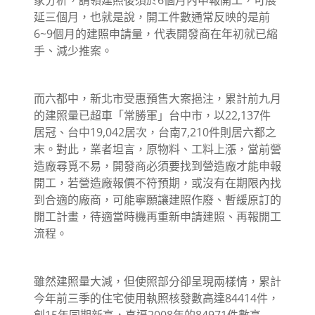
延三個月，也就是說，開工件數通常反映的是前
6~9個月的建照申請量，代表開發商在年初就已縮
手、減少推案。
而六都中，新北市受惠預售大案挹注，累計前九月
的建照量已超車「常勝軍」台中市，以22,137件
居冠、台中19,042居次，台南7,210件則居六都之
末。對此，業者坦言，原物料、工料上漲，當前營
造廠尋覓不易，開發商必須要找到營造廠才能申報
開工，若營造廠報價不符預期，或沒有在期限內找
到合適的廠商，可能寧願讓建照作廢、暫緩原訂的
開工計畫，待適當時機再重新申請建照、再報開工
流程。
雖然建照量大減，但使照部分卻呈現兩樣情，累計
今年前三季的住宅使用執照核發數高達84414件，
創15年同期新高，直逼2008年的84971件數高