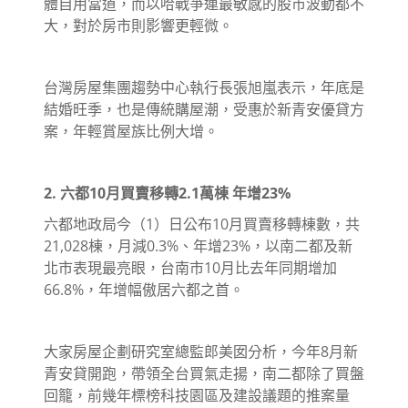
體自用當道，而以哈戰爭連最敏感的股市波動都不
大，對於房市則影響更輕微。
台灣房屋集團趨勢中心執行長張旭嵐表示，年底是
結婚旺季，也是傳統購屋潮，受惠於新青安優貸方
案，年輕賞屋族比例大增。
2. 六都10月買賣移轉2.1萬棟 年增23%
六都地政局今（1）日公布10月買賣移轉棟數，共
21,028棟，月減0.3%、年增23%，以南二都及新
北市表現最亮眼，台南市10月比去年同期增加
66.8%，年增幅傲居六都之首。
大家房屋企劃研究室總監郎美囡分析，今年8月新
青安貸開跑，帶領全台買氣走揚，南二都除了買盤
回籠，前幾年標榜科技園區及建設議題的推案量