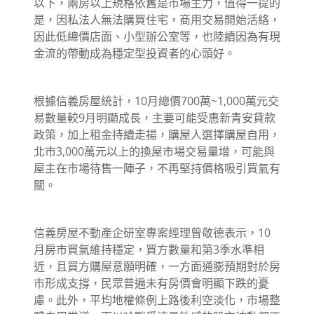
以下，兩房以上規格依舊是市場主力，值得一提的
是，因私法人無法購買住宅，商用交易開始活絡，
因此低總價店面、小型辦公室等，也陸續因為有現
金流的帶動成為穩定型投資者的心頭好。
根據信義房屋統計，10月總價700萬~1,000萬元交
易數量較9月明顯成長，主要可能受惠新青安貸款
政策，加上租金持續走揚，購屋人選擇購屋自用，
北市3,000萬元以上的換屋市場交易量增，可能與
屋主在市場待售一陣子，不再堅持價格吸引買氣有
關。
信義房屋不動產企研室專案經理曾敬德表示，10
月房市買氣維持穩定，買方數量和第3季水準相
近，且買方購屋意願明確，一方面通膨預期對於房
市形成支撐，民眾普遍未有房價會明顯下跌的憂
慮。此外，平均地權條例上路後利空淡化，市場整