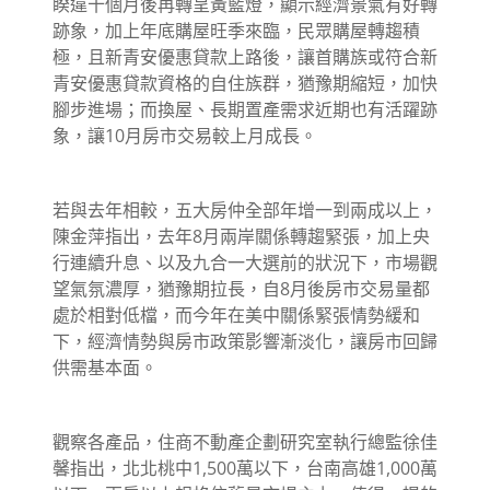
睽違十個月後再轉呈黃藍燈，顯示經濟景氣有好轉
跡象，加上年底購屋旺季來臨，民眾購屋轉趨積
極，且新青安優惠貸款上路後，讓首購族或符合新
青安優惠貸款資格的自住族群，猶豫期縮短，加快
腳步進場；而換屋、長期置產需求近期也有活躍跡
象，讓10月房市交易較上月成長。
若與去年相較，五大房仲全部年增一到兩成以上，
陳金萍指出，去年8月兩岸關係轉趨緊張，加上央
行連續升息、以及九合一大選前的狀況下，市場觀
望氣氛濃厚，猶豫期拉長，自8月後房市交易量都
處於相對低檔，而今年在美中關係緊張情勢緩和
下，經濟情勢與房市政策影響漸淡化，讓房市回歸
供需基本面。
觀察各產品，住商不動產企劃研究室執行總監徐佳
馨指出，北北桃中1,500萬以下，台南高雄1,000萬