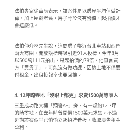
法拍專家徐華辰表示，該案件是以房屋平均值做計
算，加上屋齡老舊，房子等於沒有殘值，起拍價才
會這麼低。
法拍仲介林先生說，這間房子鄰近台北車站和西門
兩大商圈，開放競標時吸引近91人投標，今年8月
以500萬111元拍出，是起拍價的78倍，他直言買
方「買貴了」，可能沒有做功課，因這土地不僅要
付租金，出租投報率也要回推。
4. 12坪畸零地「沒跟上都更」求賣1500萬等嘸人
三重成功路大樓「翔譽A+」旁，有一處約12.7坪
的畸零地，在去年時曾開價1500萬元求售，不過
近期該案似乎已悄悄立起招牌看板，收取廣告租金
盈利。