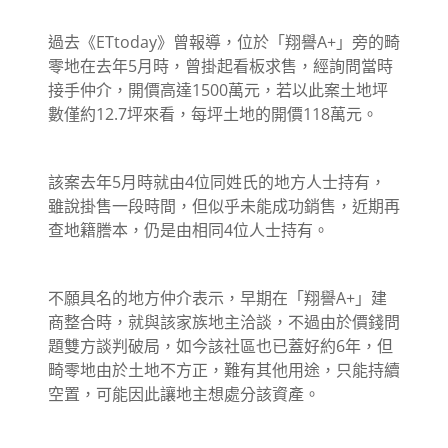
過去《ETtoday》曾報導，位於「翔譽A+」旁的畸
零地在去年5月時，曾掛起看板求售，經詢問當時
接手仲介，開價高達1500萬元，若以此案土地坪
數僅約12.7坪來看，每坪土地的開價118萬元。
該案去年5月時就由4位同姓氏的地方人士持有，
雖說掛售一段時間，但似乎未能成功銷售，近期再
查地籍謄本，仍是由相同4位人士持有。
不願具名的地方仲介表示，早期在「翔譽A+」建
商整合時，就與該家族地主洽談，不過由於價錢問
題雙方談判破局，如今該社區也已蓋好約6年，但
畸零地由於土地不方正，難有其他用途，只能持續
空置，可能因此讓地主想處分該資產。