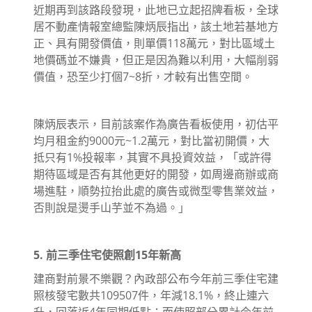
近期再到該路段發現，此地已立起招牌看板，全球
居不動產情報室總監陳炳辰指出，該土地若基地方
正、具有開發價值，則單價118萬元，對比區域土
地價碼並不嫌貴，但正是因為難以利用，大幅削弱
價值，恐至少打個7~8折，才較有出售空間。
陳炳辰表示，目前該案作為廣告看板使用，初估平
均月租金約9000元~1.2萬元，對比當初開價，大
抵只有1%投報率，其實不具投資效益，「或許得
期待區域是否有其他更好的開發，如周邊商辦或商
場進駐，順勢拉抬此處的廣告或微型零售業效益，
否則說是燙手山芋並不為過。」
5. 前三季住宅使照創15年新高
建商對前景不樂觀？內政部公布今年前三季住宅建
照核發宅數共109507件，年減18.1%，終止連六
升，回落近4年同期低點；而使照部分累計今年前