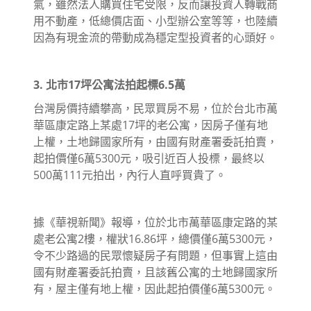
氣，雖然法人購買住宅受限，反而讓投資人轉戰商
用不動產，低總價店面、小型辦公室等等，也陸續
因為有現金流的帶動成為穩定型投資者的心頭好。
3. 北市17坪公寓法拍起標6.5萬
台灣房價持續攀高，民眾買房不易，位於台北市萬
華區康定路上某處17坪的老公寓，因房子僅有地
上權，土地歸國家所有，由國有財產署委託拍賣，
起拍價僅6萬5300元，吸引近百人投標，最終以
500萬111元拍出，內行人直呼買貴了。
據《華視新聞》報導，位於北市萬華區康定路的某
處老公寓2樓，權狀16.86坪，總價僅6萬5300元，
令不少路過的民眾懷疑房子有問題，但事實上這由
國有財產署委託拍賣，且該舊公寓的土地歸國家所
有，屋主僅有地上權，因此起拍價僅6萬5300元。