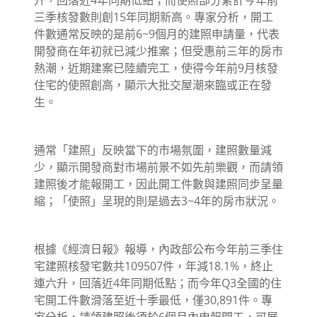
三季核發數則創15年同期新高。專家分析，開工
件數通常反映的是前6~9個月的建照申請量，代表
開發商在年初就已減少推案；但受惠前三年的房市
熱潮，近期建案已陸續完工，使得今年前9月核發
住宅的使照創高，顯示大批交屋潮來臨或正在發
生。
通常「建照」反映當下的市場氛圍，建照數量減
少，顯示開發商對市場前景不如先前樂觀，而請領
建照後才能報開工，因此開工件數與建照同步呈量
縮；「使照」呈現的則是過去3~4年的房市狀況。
根據《經濟日報》報導，內政部公布今年前三季住
宅建照核發宅數共109507件，年減18.1%，終止
連六升，回落近4年同期低點；而今年Q3全國的住
宅開工件數滑落至近十季最低，僅30,891件。專
家分析，請領建照後須於6個月內申報開工，可展