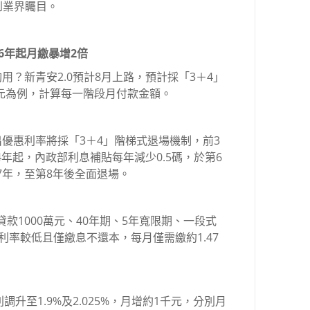
到業界矚目。
第6年起月繳暴增2倍
用？新青安2.0預計8月上路，預計採「3＋4」
萬元為例，計算每一階段月付款金額。
出優惠利率將採「3＋4」階梯式退場機制，前3
4年起，內政部利息補貼每年減少0.5碼，於第6
7年，至第8年後全面退場。
貸款1000萬元、40年期、5年寬限期、一段式
利率較低且僅繳息不還本，每月僅需繳約1.47
升至1.9%及2.025%，月增約1千元，分別月