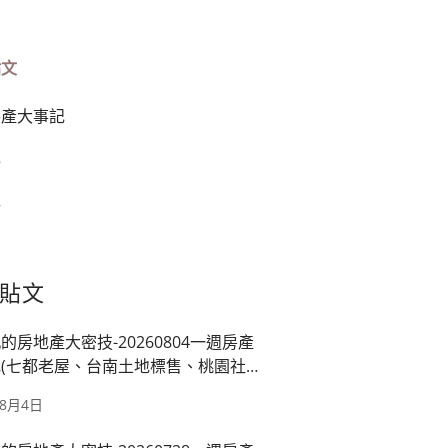
貼文
房產大事記
榜
篇
貼文
的房地產大密技-20260804一週房產
(七都老屋、台南土地標售、桃園社
映龍潭廠、房市管制)
年8月4日