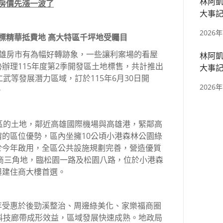
林阿凱
灣房價先漲一波了
大事記
區、捷
2026
售6標精華抵費地 高大特區千坪地受矚目
高雄房市有為幅好轉跡象，一些讓利案場的看屋
林阿凱
辦理115年度第2季開發區土地標售，共計推出
大事記
武等發展潛力區域，訂於115年6月30日開
四張、
2026
。
區的土地，鄰近高雄國際機場與高雄港，緊鄰高
的區位優勢，區內坐擁10公頃小港森林公園綠
於今年啟用，全區公共設施規劃完善，營造優質
坪商三角地，臨松園一路及松園八路，位於小港森
興建住商大樓首選。
年受惠於後勁溪整治、周邊綠美化、家樂福商圈
科技廊帶成形效益，區域發展快速成熟。地政局