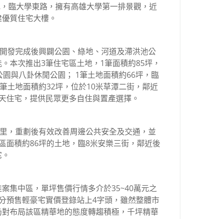
土地，臨大學東路，擁有高雄大學第一排景觀，近
建優質住宅大樓。
，開發完成後興闢公園、綠地、河道及滯洪池公
。本次推出3筆住宅區土地，1筆面積約85坪，
園與八卦休閒公園； 1筆土地面積約66坪，臨
筆土地面積約32坪，位於10米草潭二街，鄰近
透天住宅，提供民眾更多自住與置產選擇。
安里，重劃後有效改善周邊公共安全及交通，並
區面積約86坪的土地，臨8米安樂三街，鄰近後
宅。
案集中區，單坪售價行情多介於35~40萬元之
分預售輕豪宅實價登錄站上4字頭，雖然整體市
仍對布局該區精華地的態度轉趨積極，千坪精華