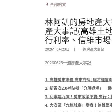
全部貼文
林阿凱的房地產大密技
產大事記(高雄土地
行利率、信維市場、
2026年6月23日
|
一週房產大事記
20260623一週房產大事記
1. 高雄房市漸穩 高市府6月底將標
2. 新青安2.0補貼擬「分段退場」 
3. 利率連九凍！房市政策不變 央行
4. 大安區「九龍城寨」變身！信維整宅