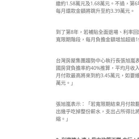
繳約1.58萬元及1.68萬元。不過，
每月還款金額將跳升至約3.39萬元。
到了第8年，若補貼全面退場、利率回歸至
寬限期階段，每月負擔金額增加超過1
台灣房屋集團趨勢中心執行長張旭嵐表
國房貸負擔率約40%推算，平均月收
月付款最高將來到約3.45萬元，如要
萬元。」
張旭嵐表示：「若寬限期結束月付款
出幾乎吃掉整份薪水，支出占所得比
縮。」