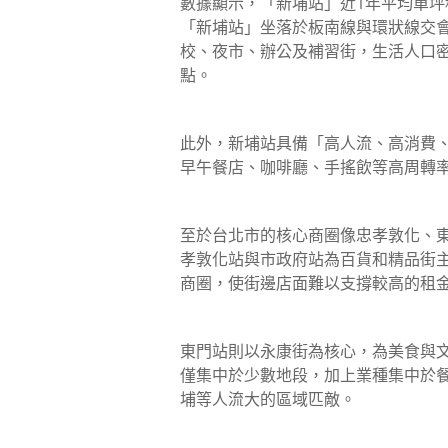
數據顯示，「新埔站」近1年平均單坪
「新埔站」坐落於板南線與環狀線交
校、夜市、辦公及補習街，生活人口
點。
此外，新埔站具備「高人流、高消費
早午餐店、咖啡廳、手搖飲等高周轉
至於台北市的核心商圈像忠孝敦化、
孝敦化站與市政府站為百貨和精品街
商圈，使街邊店面難以支撐較高的租
東門站則以永康街為核心，為美食與
僅集中於少數地段，加上業種集中於
埔等人流大的區域匹敵。