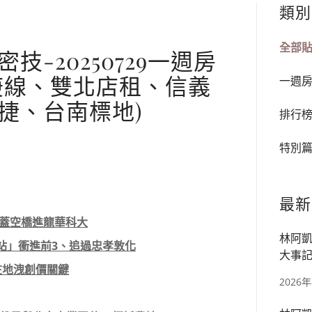
類別
全部
-20250729一週房
庚線、雙北店租、信義
一週
捷、台南標地)
排行
特別
最新
線蓋空橋進龍華科大
林阿凱
這站」衝進前3、追過忠孝敦化
大事記
 在地洩創價關鍵
宅、華
2026