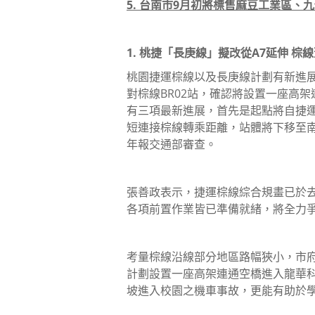
5. 台南市9月初將標售麻豆工業區、
1. 桃捷「長庚線」擬改從A7延伸 棕
桃園捷運棕線以及長庚線計劃有新進
對棕線BR02站，確認將設置一座高
有三項最新進展，首先是起點將自捷運
短連接棕線轉乘距離，站體將下移至
年報交通部審查。
張善政表示，捷運棕線綜合規畫已於去
各項前置作業皆已準備就緒，將全力
考量棕線沿線部分地區路幅狹小，市府
計劃設置一座高架連通空橋進入龍華
坡進入校園之機車事故，更能有助於