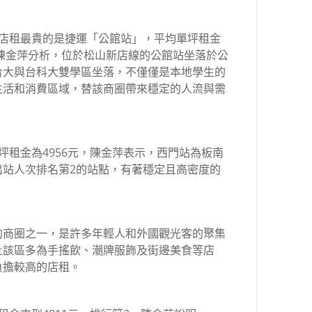
，店租最貴的是捷運「公館站」，平均單坪租金
理陳金萍分析，位於松山新店線的公館站坐落於公
台大與台科大雙學區坐落，不僅僅是本地學生的
生活和消費區域，替該商圈帶來穩定的人流與需
坪租金為4956元，陳金萍表示，西門站為板南
出站人次排名第2的站點，有著穩定且高密度的
的商圈之一，是許多年輕人和外國觀光客的聚集
上該區多為手搖飲、潮牌服飾及街邊美食等店
負擔較高的店租。