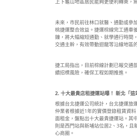
上下龜山地區居民能夠更便利轉乘，
未來，市民前往林口就醫、通勤或參
桃捷運整合效益。捷運棕線完工通車後
鐘，將大幅縮短通勤、就學通行時間
交通主幹，有效帶動迴龍等沿線地區
捷工局指出，目前棕線計劃已報交通
續招標風險，確保工程如期推進。
2. 十大最貴店租捷運站曝！ 新北「
根據台北捷運公司統計，台北捷運旅運
仲業者根據近1年的實價登錄租賃資料
面租金，盤點出十大最貴捷運站。其中
則是西門站與新埔站位居2、3名，且
心商圈。