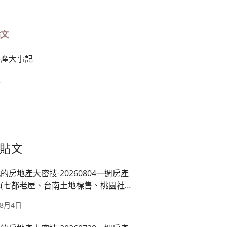
貼文
房產大事記
榜
篇
貼文
的房地產大密技-20260804一週房產
(七都老屋、台南土地標售、桃園社
映龍潭廠、房市管制)
年8月4日