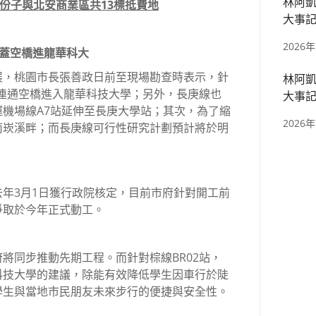
林阿凱
九份子與北安商業區共13標抵費地
大事記
區、捷
2026
線蓋空橋進龍華科大
展，桃園市長張善政日前至現場勘查時表示，針
林阿凱
架連通空橋進入龍華科技大學；另外，長庚線也
大事記
機場線A7站延伸至長庚大學站；其次，為了縮
四張、
2026
南崁溪畔；而長庚線可行性研究計劃預計將於明
年3月1日獲行政院核定，目前市府針對開工前
爭取於今年正式動工。
將同步推動先期工程。而針對棕線BR02站，
科技大學的建議，除能有效降低學生因車行於陡
學生與當地市民朋友未來步行的便捷與安全性。