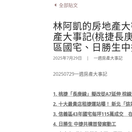
全部貼文
林阿凱的房地產大密技
產大事記(桃捷長
區國宅、日勝生中
2025年7月29日
|
一週房產大事記
20250729一週房產大事記
1. 桃捷「長庚線」擬改從A7延伸 棕
2. 十大最貴店租捷運站曝！ 新北「
3. 信義區43年國宅每坪115萬成交
4. 日勝生 中捷共構首發案動工