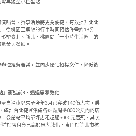
無需再繞至小巨蛋站。
加演唱會、賽事活動將更為便捷，有效提升北北
，從桃園至迴龍的行車時間預估僅需約18分
，形塑臺北、新北、桃園間「一小時生活圈」的
的繁榮與發展。
部辦理經費審議，並同步優化招標文件，降低後
這站」衝進前3、追過忠孝敦化
量自通車以來至今年3月已突破140億人次，房
，統計台北捷運沿線各站點周邊800公尺內的店
，公館站平均單坪店租超過5000元居冠，其次
新埔站店租竟已高於忠孝敦化、東門站等北市核