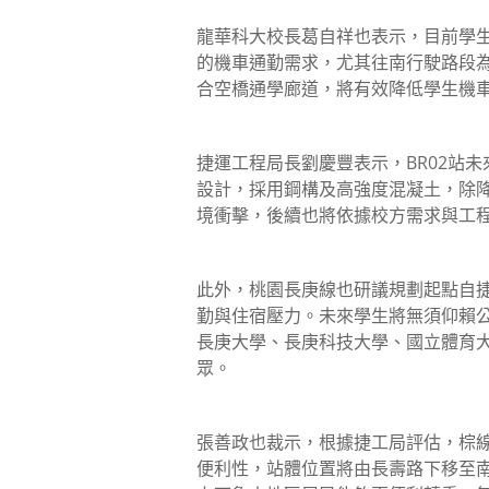
龍華科大校長葛自祥也表示，目前學生人
的機車通勤需求，尤其往南行駛路段
合空橋通學廊道，將有效降低學生機
捷運工程局長劉慶豐表示，BR02站
設計，採用鋼構及高強度混凝土，除
境衝擊，後續也將依據校方需求與工
此外，桃園長庚線也研議規劃起點自捷
勤與住宿壓力。未來學生將無須仰賴
長庚大學、長庚科技大學、國立體育
眾。
張善政也裁示，根據捷工局評估，棕線
便利性，站體位置將由長壽路下移至南