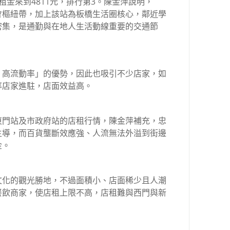
租金來到4811元，排行第3。陳金萍說明，
會樞紐帶，加上該站為板橋生活圈核心，鄰近學
密集，是通勤與在地人生活動線重要的交通節
、高流動率」的優勢，因此也吸引不少店家，如
率店家進駐，店面效益高。
東門站及市政府站的店租行情，陳金萍補充，忠
主導，而百貨壟斷效應強、人流無法外溢到街邊
金。
文化的觀光勝地，不過面積小、店面稀少且人潮
餐飲商家，使店租上限不高，店租難與西門與新