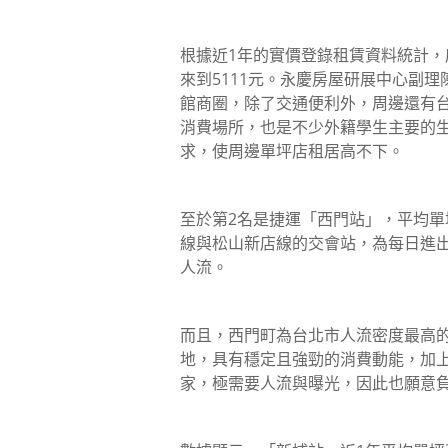
根據近1年的實價登錄租賃資料統計
來到5111元。永慶房屋研展中心副
館商圈，除了交通便利外，周邊還有
消費場所，也是不少外籍學生主要的
求，使周邊單坪店租居高不下。
至於第2名是捷運「西門站」，平均單
線與松山新店線的交會站，為每日進
人流。
而且，西門町為台北市人流密度最高
地，具有穩定且強勁的消費動能，加
家，極需要人流與曝光，因此也願意