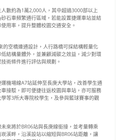
數約為1萬2,000人，其中超過3000部以上
為砂石車頻繁通行區域，若能設置捷運車站並結
車使用率，提升整體校園交通安全。
未來的空橋連通設計，人行路橋可採結構輕量化
降低結構量體外，並兼顧減碳之效益，減少對環
程技術條件進行評估與規劃。
運機場線A7站延伸至長庚大學站，改善學生通
公車接駁，即可便捷往返校園與車站，亦可服務
大學等3所大專院校學生，及參與籃球賽事的觀
未來將於BR06站與長庚線銜接，並考量轉乘
崁溪畔，沿溪設站以縮短與BR06站距離，讓