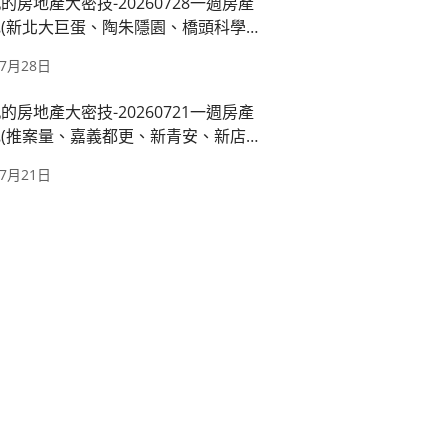
的房地產大密技-20260728一週房產
(新北大巨蛋、陶朱隱園、橋頭科學園
運萬大線、國產署出租)
年7月28日
的房地產大密技-20260721一週房產
(推案量、嘉義都更、新青安、新店十
都廳苑)
年7月21日