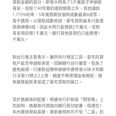
貸款金額的部分，即使大明為了5千萬房子申辦新
青安，但除了40年期的還款期限之外，其他諸如
1.775%利率、5年寬限期及借款成數最高8成等，
皆不適用。以借款成數來說，豪宅貸款最多只能借
房屋總價4成，因此大明只能借款2千萬元，若新
青安項目借1千萬元，銀行其他房貸仍只能再借1
千萬元。
對此行庫主管表示，雖然央行規定三房、豪宅的貸
款戶能否申請新青安，回歸銀行自行審查，但為了
避免麻煩，行庫對這類申請案件通常會以快卡到銀
行法第72條之2上限、額度不夠等理由來婉拒，避
免被質疑新青安成了豪宅貸款的破口。
至於換屋族的配套，根據央行於新版「問答集」上
的說明，換屋族可透過向銀行簽切結書，保證在1
年內賣掉現有房屋，買新屋時則可不受「二房」的