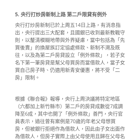
5. 央行打炒房新制上路 第二戶限貸有例外
央行打炒房新制已於上周五14日上路，有消息指
出，央行提出三大配套，且國銀已收到最新教戰守
則，以釐清模糊地帶與外界疑慮，當中包括為「先
買後賣」的換屋族訂定協處條款、新制不溯及既
往，以及為第二戶房貸設立「例外條款」，若子女
名下第一筆房貸是幫父母買房而當借款人，當子女
買自己房子時、仍適用新青安優惠，將不受「二
房」限制。
根據《聯合報》報導，央行上周決議將特定地區
（六都加上新竹縣市）第二戶的房貸成數從7成調
降至6成，其中也開了「例外條款」善門，央行官
員表示，過往曾有案例是70歲的年老父母想買
房，但被銀行拒絕作為借款人，因此由子女出面作
為借款人，但房子實際上由父母使用且歸在父母名