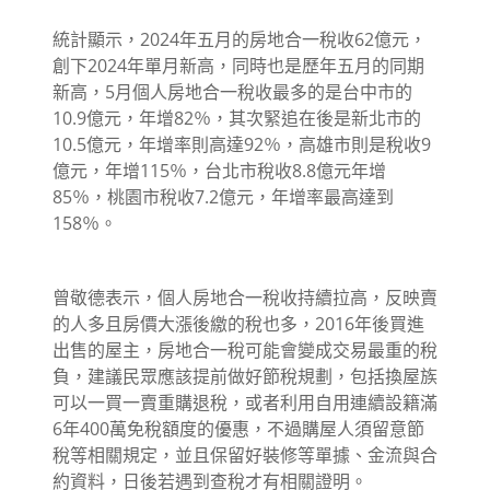
統計顯示，2024年五月的房地合一稅收62億元，
創下2024年單月新高，同時也是歷年五月的同期
新高，5月個人房地合一稅收最多的是台中市的
10.9億元，年增82％，其次緊追在後是新北市的
10.5億元，年增率則高達92％，高雄市則是稅收9
億元，年增115％，台北市稅收8.8億元年增
85％，桃園市稅收7.2億元，年增率最高達到
158％。
曾敬德表示，個人房地合一稅收持續拉高，反映賣
的人多且房價大漲後繳的稅也多，2016年後買進
出售的屋主，房地合一稅可能會變成交易最重的稅
負，建議民眾應該提前做好節稅規劃，包括換屋族
可以一買一賣重購退稅，或者利用自用連續設籍滿
6年400萬免稅額度的優惠，不過購屋人須留意節
稅等相關規定，並且保留好裝修等單據、金流與合
約資料，日後若遇到查稅才有相關證明。