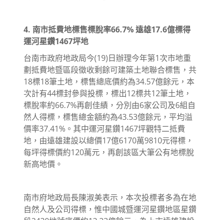
4. 南市抵費地標售標脫率66.7% 遠雄17.6億標得
運河星鑽1467坪地
台南市政府地政局今(19)日辦理今年第1次市地重
劃抵費地暨區段徵收剩餘可建築土地聯合標售，共
18標18筆土地，標售總底價約為34.57億餘元，本
次計有44標封參與投標，標出12標共12筆土地，
標脫率約66.7%再創佳績，分別由6家公司及6組自
然人得標，標售總金額約為43.53億餘元，平均溢
價率37.41%。其中運河星鑽1467坪觀特二抵費
地，由遠雄建設以總價17億6170萬9810元得標，
每坪得標價約120萬元，再創該區大筆公有地標脫
新高地價。
南市府地政局長陳淑美表示，本次投標者多為在地
自然人及公司得標，惟中國城暨運河星鑽地區星鑽