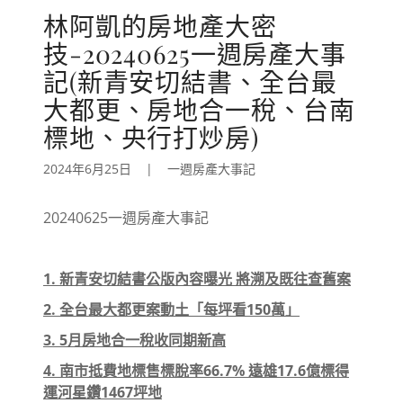
林阿凱的房地產大密
技-20240625一週房產大事
記(新青安切結書、全台最
大都更、房地合一稅、台南
標地、央行打炒房)
2024年6月25日
|
一週房產大事記
20240625一週房產大事記
1. 新青安切結書公版內容曝光 將溯及既往查舊案
2. 全台最大都更案動土「每坪看150萬」
3. 5月房地合一稅收同期新高
4. 南市抵費地標售標脫率66.7% 遠雄17.6億標得
運河星鑽1467坪地