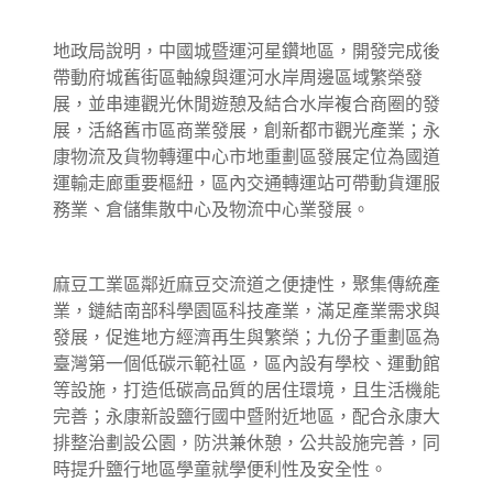
地政局說明，中國城暨運河星鑽地區，開發完成後
帶動府城舊街區軸線與運河水岸周邊區域繁榮發
展，並串連觀光休閒遊憩及結合水岸複合商圈的發
展，活絡舊市區商業發展，創新都市觀光產業；永
康物流及貨物轉運中心市地重劃區發展定位為國道
運輸走廊重要樞紐，區內交通轉運站可帶動貨運服
務業、倉儲集散中心及物流中心業發展。
麻豆工業區鄰近麻豆交流道之便捷性，聚集傳統產
業，鏈結南部科學園區科技產業，滿足產業需求與
發展，促進地方經濟再生與繁榮；九份子重劃區為
臺灣第一個低碳示範社區，區內設有學校、運動館
等設施，打造低碳高品質的居住環境，且生活機能
完善；永康新設鹽行國中暨附近地區，配合永康大
排整治劃設公園，防洪兼休憩，公共設施完善，同
時提升鹽行地區學童就學便利性及安全性。