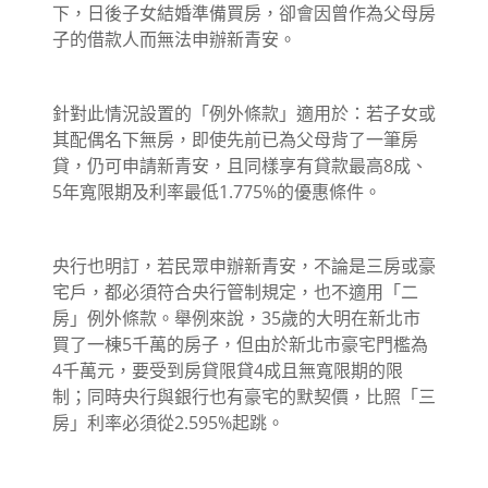
下，日後子女結婚準備買房，卻會因曾作為父母房
子的借款人而無法申辦新青安。
針對此情況設置的「例外條款」適用於：若子女或
其配偶名下無房，即使先前已為父母背了一筆房
貸，仍可申請新青安，且同樣享有貸款最高8成、
5年寬限期及利率最低1.775%的優惠條件。
央行也明訂，若民眾申辦新青安，不論是三房或豪
宅戶，都必須符合央行管制規定，也不適用「二
房」例外條款。舉例來說，35歲的大明在新北市
買了一棟5千萬的房子，但由於新北市豪宅門檻為
4千萬元，要受到房貸限貸4成且無寬限期的限
制；同時央行與銀行也有豪宅的默契價，比照「三
房」利率必須從2.595%起跳。