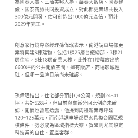
為國泰人壽、三商美邦人壽、華泰大飯店、國泰建
設、國泰商旅共同投資成立，對此都更案總共投入
300億元開發，估可創造出1000億元產值，預計
2029年完工。
創意家行銷專案經理孫偉珉表示，南港調車場都更
案將興建9棟建物，包括1棟25層台鐵總部、3棟21
層住宅，5棟18層商業大樓，此外在1樓釋放出約
6600坪的公共開放空間，還有飯店、商場影城進
駐，但哪一品牌目前尚未確認。
孫偉珉指出，住宅部分預計Q4公開，規劃24~41
坪，共計528戶，但目前與臺鐵分回比例尚未確
認，開價也暫無透露，他提到周邊新案每坪達
120~125萬元，而南港調車場都更案具複合園區規
模條件，勢必成為區域指標大案，買盤則尤其鎖定
科技業的自住、置產客群。