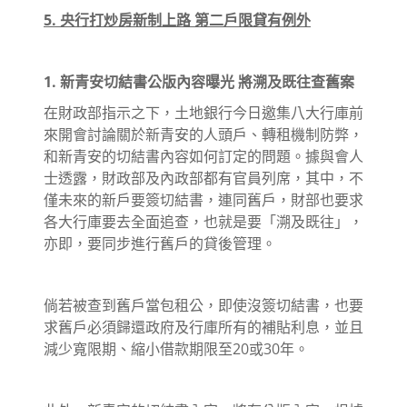
5. 央行打炒房新制上路 第二戶限貸有例外
1. 新青安切結書公版內容曝光 將溯及既往查舊案
在財政部指示之下，土地銀行今日邀集八大行庫前
來開會討論關於新青安的人頭戶、轉租機制防弊，
和新青安的切結書內容如何訂定的問題。據與會人
士透露，財政部及內政部都有官員列席，其中，不
僅未來的新戶要簽切結書，連同舊戶，財部也要求
各大行庫要去全面追查，也就是要「溯及既往」，
亦即，要同步進行舊戶的貸後管理。
倘若被查到舊戶當包租公，即使沒簽切結書，也要
求舊戶必須歸還政府及行庫所有的補貼利息，並且
減少寬限期、縮小借款期限至20或30年。