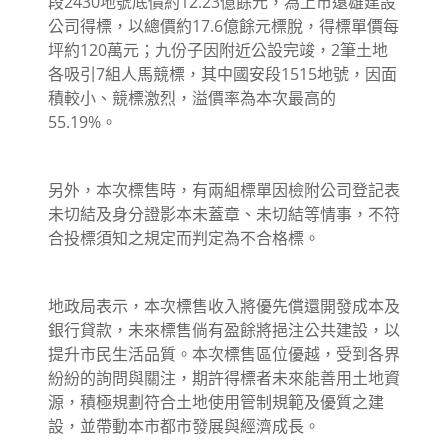
段2430地號底價約12.23億餘元，為上市遠雄建設
公司得標，以總價約17.6億餘元標脫，得標單價每
坪約120萬元；九份子因附近公設完竣，2筆土地
各吸引7組人馬競標，其中國安段1515地號，因面
積較小、競標激烈，溢價率為本次最高的
55.19%。
另外，本次標售時，有兩組標單因檢附公司登記表
未切結及身分證影本未蓋章、未切結等情事，不符
合投標須知之規定而判定為不合格標。
地政局表示，本次標售收入將優先償還開發成本及
銀行貸款，未來標售倘有盈餘將挹注公共建設，以
提升市民生活品質。本次標售區位優越，受到各界
紛紛的詢問與關注，期許得標者未來能善用土地資
源，積極規劃符合土地使用管制規範及優質之建
設，並帶動本市都市發展與經濟成長。