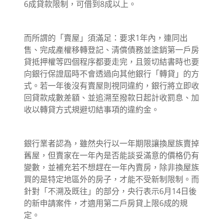
6成貸款限制，可借到8成以上。
而所謂的「賣屋」須滿足：要求1年內，連同出
售、完成產權移轉登記、清償債務並塗銷第一戶房
貸抵押權等四個程序都要走完，且簽切結書時也要
向銀行保證屆時不會透過向其他銀行「轉貸」的方
式。若一年後沒有賣屋則視同違約，銀行將立即收
回貸款成數差額、並追溯至撥款日起計收罰息、加
收以轉貸方式規避切結事項的違約金。
銀行業者認為，雖然央行以一年期限讓換屋族賣掉
舊屋，但賣家在一年內是否能談妥滿意的價格仍有
變數，並補充若不想趕在一年內賣房，除非換屋族
買的是特定地區外的房子，才能不受新制限制。而
針對「不溯及既往」的部分，央行表示6月14日後
的新申請案件，才適用第二戶房貸上限6成的規
定。