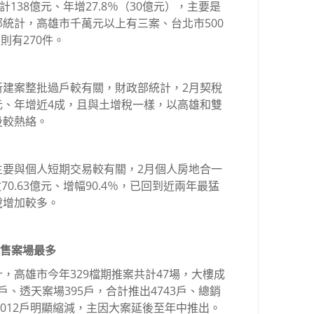
138億元、年增27.8％（30億元），主要是
統計，高雄市千萬元以上有三案、台北市500
則有270件。
新建案整批過戶較有關，財政部統計，2月契稅
4億元、年增近4成，且與土增稅一樣，以高雄和雙
投較熱絡。
主要與個人短期交易較有關，2月個人房地合一
收70.63億元、增幅90.4％，已回到近兩年最猛
稅增加較多。
梓預售案場最多
，高雄市今年329檔期推案共計47場，大樓成
8戶、透天案場395戶，合計推出4743戶、總銷
的6012戶明顯縮減，主因大案延後至年中推出。