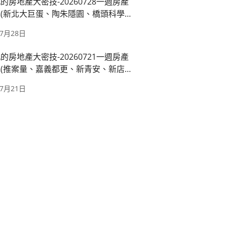
的房地產大密技-20260728一週房產
(新北大巨蛋、陶朱隱園、橋頭科學園
運萬大線、國產署出租)
年7月28日
的房地產大密技-20260721一週房產
(推案量、嘉義都更、新青安、新店十
都廳苑)
年7月21日