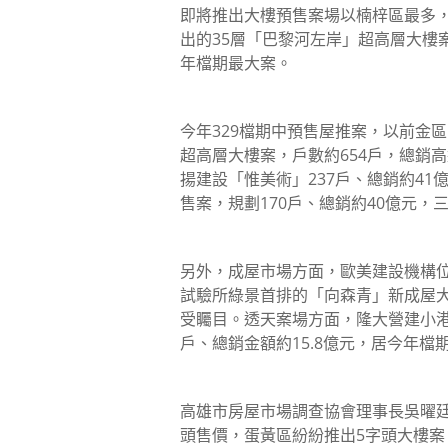
即將推出大樓預售案場以楠梓區最多，
出的35層「巴黎河左岸」超高層大樓案
年檔期最大案。
今年329檔期中預售屋推案，以前金
超高層大樓案，戶數約654戶，總銷
揚建設「惟美術」237戶、總銷約4
售案，規劃170戶、總銷約40億元
另外，成屋市場方面，歐美建設機構位
試驗所綠景首排的「向森青」新成屋大
受矚目。透天案場方面，隆大營建小港
戶、總銷金額約15.8億元，居今年檔
高雄市房屋市場調查協會理事長吳曜廷
頭售價，蛋黃區紛紛推出5字頭大樓