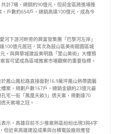
共計7場、總銷約90億元，但前金區將進場推
，戶數約654戶，總銷高達100億元，成為今
區愛河下游河畔旁的興富發集團「巴黎河左岸」
高達100億元居冠，其次為鼓山區美術館園區城
1億元，與興華城建設美明路「里山美術」大樓預
，三案皆可望成為區域推案市場觀察的重要指標。
於鳳山鳳松路直接面對16.9萬坪鳳山熱帶園藝
樓案，規劃戶數167戶、總銷金額約23億元最
孔宅一街「鳳凰天畝3」透天案，規劃達70
期透天案場之冠。
表示，高雄目前不少推案熱區紛紛出現3與4字
案，但近來高雄建設成果與台積電設廠效應發