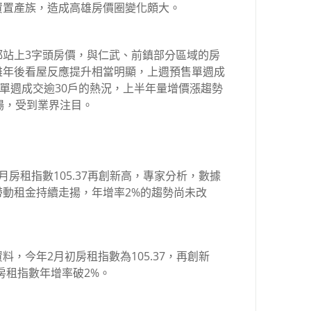
資置產族，造成高雄房價圈變化頗大。
都站上3字頭房價，與仁武、前鎮部分區域的房
雄年後看屋反應提升相當明顯，上週預售單週成
案單週成交逾30戶的熱況，上半年量增價漲趨勢
場，受到業界注目。
房租指數105.37再創新高，專家分析，數據
動租金持續走揚，年增率2%的趨勢尚未改
，今年2月初房租指數為105.37，再創新
月房租指數年增率破2%。