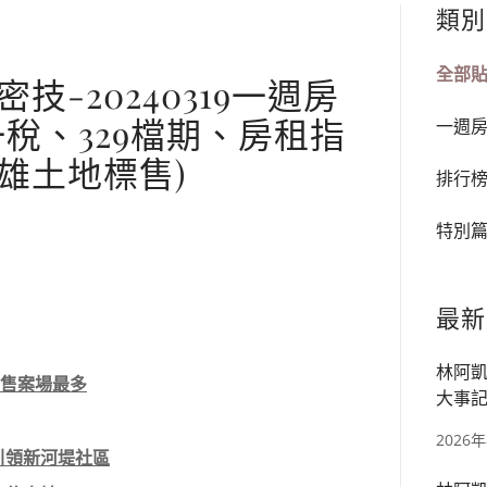
類別
全部
-20240319一週房
稅、329檔期、房租指
一週
雄土地標售)
排行
特別
最新
林阿凱
梓預售案場最多
大事記
宅、華
2026
劃引領新河堤社區