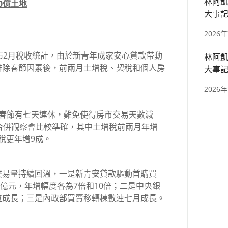
林阿凱
0億土地
大事記
區、捷
2026
布2月稅收統計，由於新青年成家安心貸款帶動
林阿凱
排除春節因素後，前兩月土增稅、契稅和個人房
大事記
四張、
2026
月春節有七天連休，難免使得房市交易天數減
合併觀察會比較準確，其中土增稅前兩月年增
一稅更年增9成。
交易量持續回溫，一是新青安貸款驅動首購買
03億元，年增幅度各為7倍和10倍；二是中央銀
位成長；三是內政部買賣移轉棟數連七月成長。