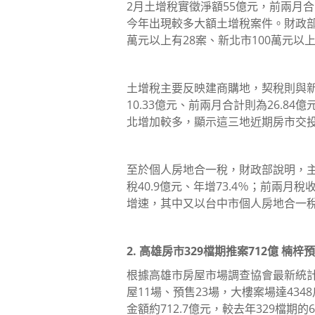
2月土增稅實徵淨額55億元，前兩月合計
今年出現較多大額土增稅案件。財政部
萬元以上有28案、新北市100萬元以上
土增稅主要反映建商購地，契稅則與
10.33億元、前兩月合計則為26.8
北增加較多，顯示這三地近期房市交
至於個人房地合一稅，財政部說明，
稅40.9億元、年增73.4％；前兩月稅
增速，其中又以台中市個人房地合一
2. 高雄房市329檔期推案712億 楠
根據高雄市房屋市場調查協會最新統計
屋11場、預售23場，大樓案場達434
金額約712.7億元，較去年329檔期