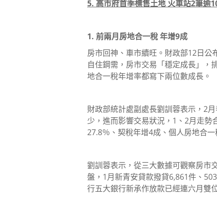
5. 高市府首季標售土地 火車站2筆逾1
1. 前兩月房地合一稅 年增9成
房市回神、車市續旺。財政部12日公
自住鋼需，房市交易「穩定成長」，
地合一稅年增率都寫下兩位數成長。
財政部統計處副處長劉訓蓉表示，2
少，進而影響交易狀況，1、2月走勢
27.8％、契稅年增4成、個人房地合
劉訓蓉表示，從三大數據可觀察房市
盤，1月新青安貸款撥貸6,861件、5
行五大銀行新承作放款已經連六月雙