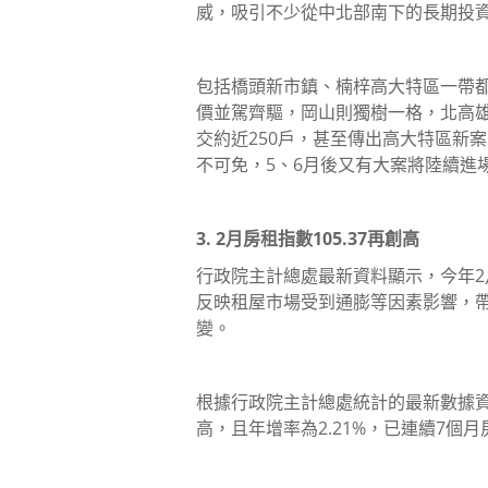
威，吸引不少從中北部南下的長期投
包括橋頭新市鎮、楠梓高大特區一帶
價並駕齊驅，岡山則獨樹一格，北高
交約近250戶，甚至傳出高大特區新
不可免，5、6月後又有大案將陸續進
3. 2月房租指數105.37再創高
行政院主計總處最新資料顯示，今年2月
反映租屋市場受到通膨等因素影響，帶
變。
根據行政院主計總處統計的最新數據資料
高，且年增率為2.21%，已連續7個