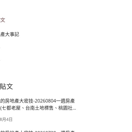
貼文
房產大事記
榜
篇
貼文
的房地產大密技-20260804一週房產
(七都老屋、台南土地標售、桃園社
映龍潭廠、房市管制)
年8月4日