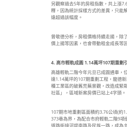
另觀察過去5年的房租指數，共上漲7
釋，因為統計採樣方式的差異，只能
遠超過該幅度。
曾敬德分析，房租價格持續走揚，除
價上揚等因素，也會帶動租金成長等因
4. 高市輕軌成圓 1.14萬坪107期重
高雄輕軌二階今年元旦已成圓通車，
達1.14萬坪的107期重劃工程，龍
種工業區的破舊荒蕪景觀，改造成緊
社區」，區域新案房價已站上4字頭。
107期市地重劃區面積約3.76公頃(
373巷為界，為配合市府輕軌二階9項
道路銜接河堤南路及民族一路，成為