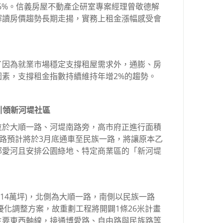
.6%。信義房屋不動產企研室專案經理曾敬德解
解讀房價趨勢長期走揚，實務上租金漲幅感受會
了因為就業市場穩定支撐租屋需求外，通膨、房
素，支撐租金指數持續維持年增2%的趨勢。
劃引領新河堤社區
位於大順一路、河堤南路旁，高市府正進行面積
德新路預計將於3月底通車至民族一路，將讓原本乙
鄰愛河且安排公園綠地、特定商業區的「新河堤
約1.14萬坪)，北側為大順一路，南側以民族一路
優化調整方案，故重劃工程將開闢1條26米計畫
主要東西軸線，接通博愛路、自由路與民族路等