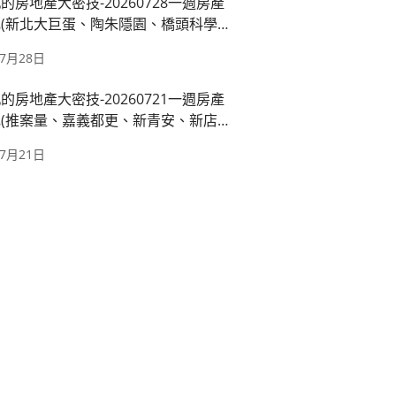
的房地產大密技-20260728一週房產
(新北大巨蛋、陶朱隱園、橋頭科學園
運萬大線、國產署出租)
年7月28日
的房地產大密技-20260721一週房產
(推案量、嘉義都更、新青安、新店十
都廳苑)
年7月21日