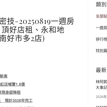
類別
全部
-20250819一週房
、頂好店租、永和地
一週
南好市多2店)
排行
特別
最新
史新高
林阿凱
紅店喊賣1.8億
大事記
東現身認降租
宅、華
2026
土 預計2028年完工