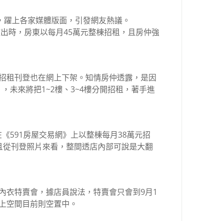
業，躍上各家媒體版面，引發網友熱議。
剛撤出時，房東以每月45萬元整棟招租，且房仲強
，招租刊登也在網上下架。知情房仲透露，是因
，未來將把1~2樓、3~4樓分開招租，著手進
《591房屋交易網》上以整棟每月38萬元招
且從刊登照片來看，整間透店內部可說是大翻
內衣特賣會，據店員說法，特賣會只會到9月1
上空間目前則空置中。