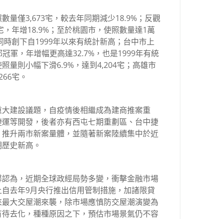
量僅3,673宅，較去年同期減少18.9%；反觀
宅，年增18.9%；至於桃園市，使照數量達1萬
%，同時創下自1999年以來有統計新高；台中市上
都冠軍，年增幅更高達32.7%，也是1999年有統
量則小幅下滑6.9%，達到4,204宅；高雄市
266宅。
重大建設議題，自疫情後相繼成為建商推案重
捷運等開發，後者亦有西屯七期重劃區、台中捷
，推升兩市新案量體，並隨著新案陸續集中於近
期歷史新高。
馨認為，近期全球政經局勢多變，衝擊金融市場
上自去年9月央行推出信用管制措施，加諸限貸
來最大交屋潮來襲，除市場應慎防交屋潮演變為
有待去化，種種原因之下，預估市場景氣仍不容