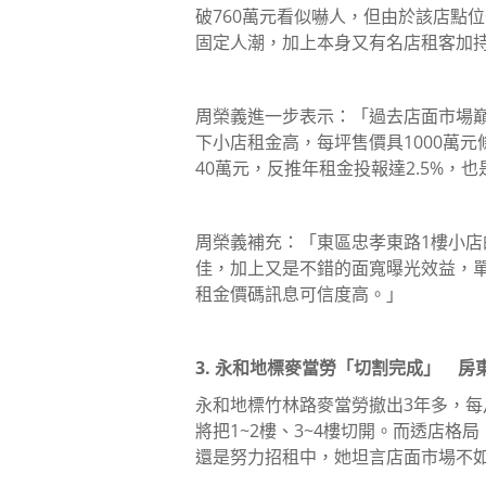
破760萬元看似嚇人，但由於該店點
固定人潮，加上本身又有名店租客加
周榮義進一步表示：「過去店面市場巔
下小店租金高，每坪售價具1000萬元條
40萬元，反推年租金投報達2.5%，
周榮義補充：「東區忠孝東路1樓小店的平
佳，加上又是不錯的面寬曝光效益，單
租金價碼訊息可信度高。」
3. 永和地標麥當勞「切割完成」 房
永和地標竹林路麥當勞撤出3年多，每
將把1~2樓、3~4樓切開。而透店格
還是努力招租中，她坦言店面市場不如