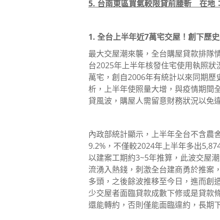
5. 台南東區買氣較限貸前腰斬 在地
1. 全台上半年近7萬宅交屋！創下歷
最大交屋潮來襲，全台購屋貸款排隊
台2025年上半年核發住宅使用執照
萬宅，創自2006年有統計以來同期
析，上半年使照量大增，與疫情期間
貸風波，購屋人需留意財務狀況以免
內政部統計顯示，上半年全台不含農舍住
9.2%，不僅較2024年上半年多出5,
以建案工期約3~5年推算，此波交屋潮起
流湧入熱錢，刺激全台建商勇於推案
多頭，之後餘波推移至今日，進而創
少交屋者面臨貸款成數下修或是貸款
還能轉約，否則僅能面臨違約，長期