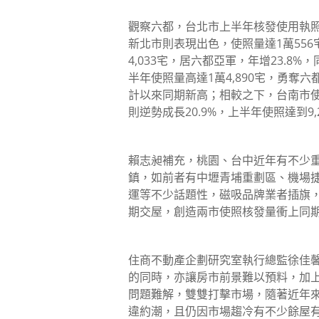
觀察六都，台北市上半年核發使用執照數
新北市則表現出色，使照量達1萬556
4,033宅，居六都亞軍，年增23.8
半年使照量高達1萬4,890宅，勇奪六
計以來同期新高；相較之下，台南市使照
則逆勢成長20.9%，上半年使照達到9,
賴志昶補充，桃園、台中近年有不少
鎮，如前者有中壢青埔重劃區、機場
運等不少話題性，磁吸品牌業者插旗
期交屋，創造兩市使照核發量衝上同
住商不動產企劃研究室執行總監徐佳
的同時，亦讓房市前景難以預料，加
問題難解，雙雙打擊市場，隨著近年
違約潮，且仍因市場趨冷有不少餘屋