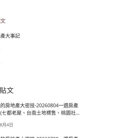
貼文
房產大事記
榜
篇
貼文
的房地產大密技-20260804一週房產
(七都老屋、台南土地標售、桃園社
映龍潭廠、房市管制)
年8月4日