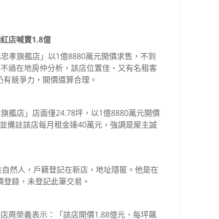
紅店喊賣1.8億
台北忠孝旗艦店」以1億8880萬元開價求售，不到
元。不過在地房仲分析，該店位置佳、又有名租客
，仍有競爭力，開價還算合理。
孝旗艦店」店面僅24.78坪，以1億8880萬元開價
，並備註該店每月租金達40萬元，強調是屋主誠
姓自然人，戶籍登記在新店，地址隱匿。他是在
實價登錄，未登記此筆交易。
店周榮義表示：「該店開價1.88億元、每坪飆