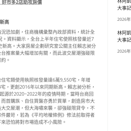
林阿凱
：好市多2店助攻房價
大事記
區、捷
2026
史新高
情況恐加劇，住商機構彙整內政部資料，統計全
林阿凱
狀況。資料顯示，全台上半年住宅使照核發量近7
大事記
歷史新高。大家房屋企劃研究室公關主任賴志昶分
四張、
2026
全台推案量大幅增加有關，而此波交屋潮強碰限
違約。
宅類使用執照核發量達6萬9,550宅，年增
874宅，更創2016年以來同期新高。賴志昶分析，
源於2020~2022年的疫情時期，當時台商回
，而首購族、自住買盤亦勇於買單，創造房市大
造大交屋潮，但大海嘯來襲，卻強碰限貸令，不
條件嚴苛，若為《平均地權條例》修法前取得者
下來恐怕將對市場造成不小風險。