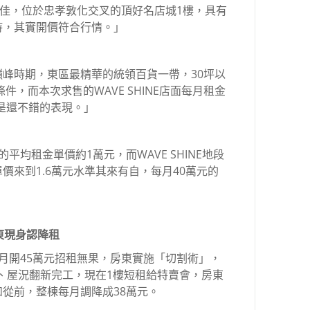
位佳，位於忠孝敦化交叉的頂好名店城1樓，具有
持，其實開價符合行情。」
峰時期，東區最精華的統領百貨一帶，30坪以
件，而本次求售的WAVE SHINE店面每月租金
也是還不錯的表現。」
均租金單價約1萬元，而WAVE SHINE地段
價來到1.6萬元水準其來有自，每月40萬元的
東現身認降租
月開45萬元招租無果，房東實施「切割術」，
局、屋況翻新完工，現在1樓短租給特賣會，房東
從前，整棟每月調降成38萬元。