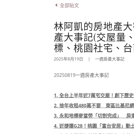
全部貼文
林阿凱的房地產大密技
產大事記(交屋量
標、桃園社宅、台
2025年8月19日
|
一週房產大事記
20250819一週房產大事記
1. 全台上半年近7萬宅交屋！創下歷
2. 捨年收租480萬不要 東區比基尼網
3. 永和地標麥當勞「切割完成」 房
4. 近捷運G28！桃園「富台安居」動