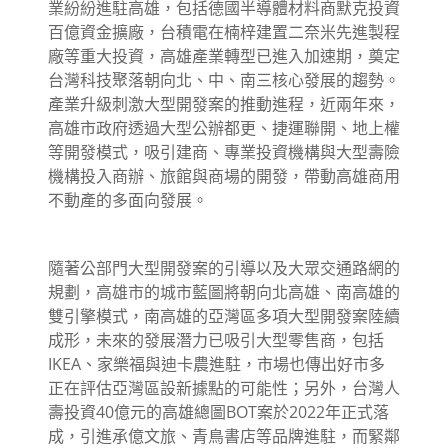
業紛紛進駐高雄，包括德國半導體材料商默克投資
百億資金擴廠，台積電在楠梓建置二奈米先進製程
廠等重大投資，高雄產業轉型已進入加速期，奠定
台灣科技聚落朝向北、中、南三核心發展的趨勢。
產業升級刺激大型開發案的推動進程，近兩年來，
高雄市政府透過大型公辦都更、捷運聯開、地上權
等開發模式，吸引建商、專業投資機構與大型壽險
機構投入商辦、旅館與商場的開發，帶動高雄商用
不動產的多面向發展。
隨著公部門大型開發案的引導以及大眾交通路網的
規劃，高雄市的城市藍圖將朝向北高雄、南高雄的
雙引擎模式，南高雄的亞灣區多項大型開發案陸續
成形，未來的發展潛力已吸引大型零售商，包括
IKEA、家樂福與迪卡農進駐，市場也傳出好市多
正在評估亞灣區設新據點的可能性；另外，台灣人
壽投資40億元的高雄總圖BOT案於2022年正式落
成，引進承億文旅、青鳥書店等品牌進駐，而緊鄰