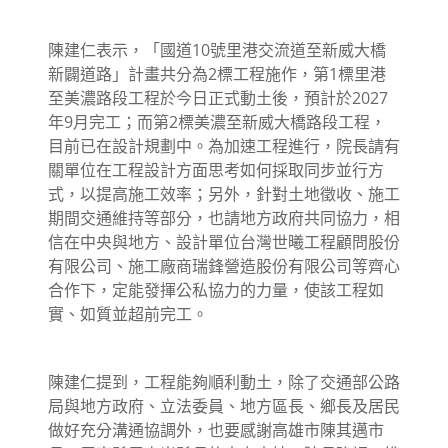
陳建仁表示，「國道10號里港交流道至新威大橋
新闢道路」計畫共分為2標工程施作，第1標里港
至美濃路段工程於今日正式動土後，預計於2027
年9月完工；而第2標美濃至新威大橋路段工程，
目前已在設計規劃中。為加速工程進行，院長請有
關單位在工程設計方面思考如何採取同步並行方
式，以提高施工效率；另外，針對土地徵收、施工
期間交通維持等部分，也請地方政府共同協力，相
信在中央與地方、設計單位台灣世曦工程顧問股份
有限公司、施工廠商瑞鋒營造股份有限公司等齊心
合作下，定能發揮公私協力的力量，使該工程如
實、如質並超前完工。
陳建仁提到，工程能夠順利動土，除了交通部公路
局與地方政府、立法委員、地方區長、鄉長及居民
做好充分溝通協調外，也要感謝高雄市陳其邁市