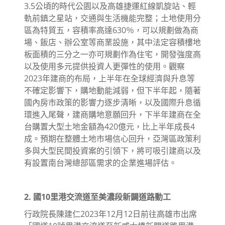
3.5公頃的時代公園以及高雄捷運紅線凱旋站、輕
軌前鎮之星站，交通與生活機能完整；土地使用分
區為特貿五，容積率高達630％，可以規劃做為商
場、飯店、辦公室等商業設施，其中法定容積樓地
板面積的三分之一亦可規劃作為住宅，開發強度高
以及使用多元提供投資人更彈性的使用。觀察
2023年建商的布局，上半年在全球經濟與升息等
不確定影響下，購地動能減弱，但下半年起，隨著
國內房市政策的影響力逐步清晰，以及國際升息循
環進入尾聲，建商購地意願回升，下半年建商在全
台購置大型土地金額為420億元，比上半年成長4
成。預期在整體土地市場信心回升，亞灣區政策利
多與大型民間投資案的引領下，將可吸引建商以及
有設置南台灣總部區需求的企業進場評估。
2. 國10里港交流道至美濃段新闢道路動工
行政院長陳建仁2023年12月12日前往高雄市出席