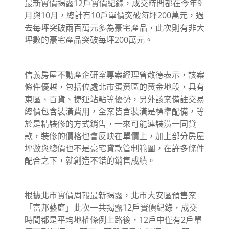
最新實價揭露12戶實價紀錄，成交時間都在今年9
月與10月，總計有10戶單價突破每坪200萬元，過
去每坪突破兩百萬元多為豪宅產品，此次則有非大
坪數的豪宅產品突破每坪200萬元。
信義房屋不動產企研室專案經理曾敬德表示，該案
條件優越，包括位處北市蛋黃區的黃金地段，具有
東區、百貨、捷運站點等優勢，另外該案備註交易
總價包含裝潢費用，全案皆含裝潢是標準配備，等
於是精裝修的方式銷售，一來可能連裝潢一同貸
款，裝修的價格也會反映在單價上，加上部分房屋
坪數與總價也不是豪宅貸款管制範圍，在許多條件
配合之下，就創造不錯的銷售成績。
根據北市實價周報最新揭露，北市大安區預售案
「富邦藝庭」此次一共揭露12戶實價紀錄，成交
時間都是平均地權條例上路後，12戶中僅有2戶單