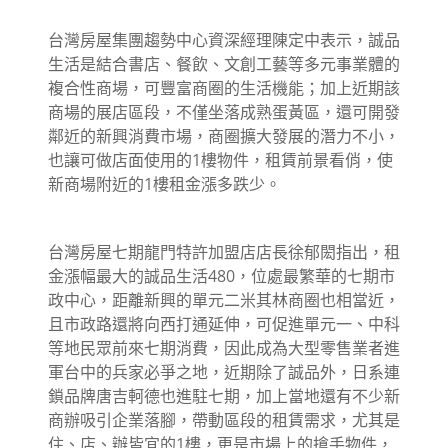
台灣房屋集團趨勢中心資深經理陳定中表示，誠品
生活是結合書店、餐飲、文創工藝等多元事業體的
複合性商場，可豐富商圈的生活機能；加上近期該
商場的展店區段，不僅坐落成熟蛋黃區，還可開發
鄰近的新興消費市場，商圈擴大發展的潛力不小，
也讓可做店面使用的1樓物件，租賃前景看俏，使
新商場附近的1樓租金漲多跌少。
台灣房屋七期龍門特許加盟店店長徐郁閎指出，租
金漲幅最大的誠品生活480，位處最繁華的七期市
政中心，距離新興的單元二米其林商圈也相當近，
且市政路還將向西打通延伸，可促進單元一、中科
等地民眾前來七期消費，因此成為大型零售業者進
軍台中的兵家必爭之地，近期除了誠品外，日系連
鎖品牌唐吉軻德也進駐七期，加上當地還有不少新
商辦吸引企業落腳，帶動區段的租賃需求，尤其是
住、店、辦皆宜的1樓，更是市場上的搶手物件，