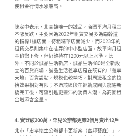
使租金行情水漲船高。
陳定中表示，北高雄唯一的誠品，商圈平均月租金
不漲反跌，主要因為2022年租賃交易多為臨幹道
的指標1樓店面，待租精華店面減少，而2023年的
租賃交易則集中在巷弄的中小型店面，故平均月租
金稍微下修，但仍維持在1200元以上水準。此
外，不同於誠品生活新店、誠品生活480是全新設
立的百貨商場，誠品生活義享店是在既有的「義享
天地」百貨設點，規模也較精巧，對周邊租金的拉
抬效果相對有限；不過該區段在輕軌成圓與龍德新
橋完工後，可望引進更豐沛的消費人潮，為商圈租
金增添含金量。
4. 實登破200萬，罕見公辦都更案2個月賣出12戶
北市「忠孝懷生公辦都市更新案（富邦藝庭）」，