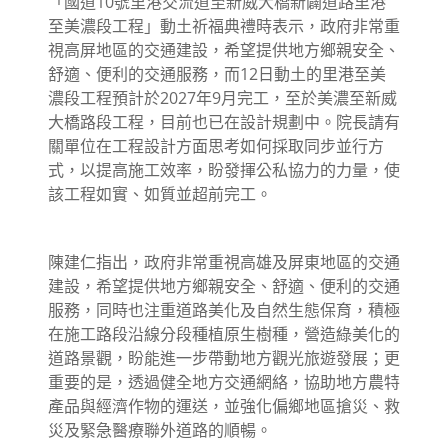
「國道10號里港交流道至新威大橋新闢道路里港
至美濃段工程」動土祈福典禮時表示，政府非常重
視高屏地區的交通建設，希望提供地方鄉親安全、
舒適、便利的交通服務，而12日動土的里港至美
濃段工程預計於2027年9月完工，至於美濃至新威
大橋路段工程，目前也已在設計規劃中。院長請有
關單位在工程設計方面思考如何採取同步並行方
式，以提高施工效率，盼發揮公私協力的力量，使
該工程如實、如質並超前完工。
陳建仁指出，政府非常重視高雄及屏東地區的交通
建設，希望提供地方鄉親安全、舒適、便利的交通
服務，同時也注重道路美化及自然生態保育，積極
在施工路段沿線分段種植原生樹種，營造綠美化的
道路景觀，盼能進一步帶動地方觀光旅遊發展；更
重要的是，透過健全地方交通網絡，協助地方農特
產品與經濟作物的運送，並強化偏鄉地區搶災、救
災及緊急醫療聯外道路的順暢。