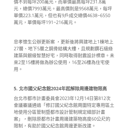
價不到每坪200萬元，而單價最高每坪231.8萬
元，總價7993萬元。最高價則是9568萬元，每坪
單價223.1萬元，但也有9戶成交總價4638~6550
萬元，單價每坪191~216萬元。
忠孝懷生公辦更新案 ，更新後將興建地上1棟地上
27層、地下5層之鋼骨結構大樓，且規劃鑽石級綠
建築與銀級智慧好宅，同時取得耐震設計標章。未
來2至15樓將做為辦公使用，16至26樓為住宅使
用。
5. 北市國父紀念館2024年起解除周邊建物限高
台北市都市計畫委員會2023年12月14日第812次
會議審議通過「修訂國父紀念館周圍特定專用區土
地使用分區管制暨都市設計管制規定細部計畫
案」，刪除原都市計畫周邊建築物高度60公尺的
限制，有助於國父紀念館周邊更新改建。