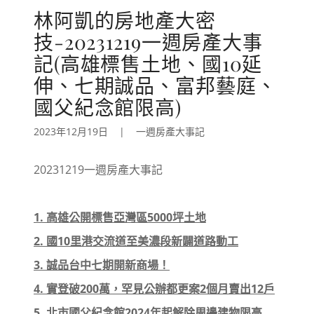
林阿凱的房地產大密
技-20231219一週房產大事
記(高雄標售土地、國10延
伸、七期誠品、富邦藝庭、
國父紀念館限高)
2023年12月19日
|
一週房產大事記
20231219一週房產大事記
1. 高雄公開標售亞灣區5000坪土地
2. 國10里港交流道至美濃段新闢道路動工
3. 誠品台中七期開新商場！
4. 實登破200萬，罕見公辦都更案2個月賣出12戶
5. 北市國父紀念館2024年起解除周邊建物限高