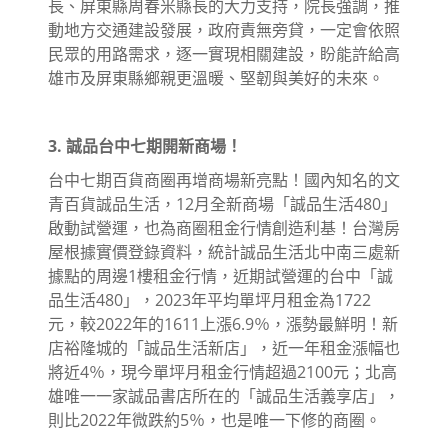
長、屏東縣周春米縣長的大力支持，院長強調，推
動地方交通建設發展，政府責無旁貸，一定會依照
民眾的用路需求，逐一實現相關建設，盼能許給高
雄市及屏東縣鄉親更溫暖、堅韌與美好的未來。
3. 誠品台中七期開新商場！
台中七期百貨商圈再增商場新亮點！國內知名的文
青百貨誠品生活，12月全新商場「誠品生活480」
啟動試營運，也為商圈租金行情創造利基！台灣房
屋根據實價登錄資料，統計誠品生活北中南三處新
據點的周邊1樓租金行情，近期試營運的台中「誠
品生活480」，2023年平均單坪月租金為1722
元，較2022年的1611上漲6.9％，漲勢最鮮明！新
店裕隆城的「誠品生活新店」，近一年租金漲幅也
將近4％，現今單坪月租金行情超過2100元；北高
雄唯一一家誠品書店所在的「誠品生活義享店」，
則比2022年微跌約5％，也是唯一下修的商圈。