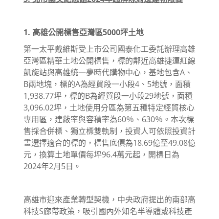
1. 高雄公開標售亞灣區5000坪土地
第一太平戴維斯受上市公司國泰化工委託辦理高雄
亞灣區精華土地公開標售，標的鄰近高雄捷運紅線
凱旋站與高雄統一夢時代購物中心，基地包含A、
B兩地塊，標的A為經貿段一小段4、5地號，面積
1,938.77坪，標的B為經貿段一小段29地號，面積
3,096.02坪，土地使用分區為第五種特定經貿核心
專用區，建蔽率與容積率為60％、630％。本次標
售採合併標、獨立標雙軌制，投資人可依照投資計
畫選擇適合的標的，標售底價為18.69億至49.08億
元，換算土地單價每坪96.4萬元起，開標日為
2024年2月5日。
高雄市迎來產業轉型契機，中央政府提出的南部高
科技S廊帶政策，吸引國內外知名半導體或科技產