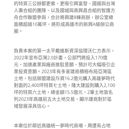
的特貿三公辦都更案，更吸引興富發、國揚與台灣
人壽合組的團隊、以及國城與高興昌合組的智匯方
舟合作聯盟參與，合計將興建8棟商辦，辦公室總
面積超過10萬坪，將形成高雄市的新興A級辦公商
圈。
負責本案的第一太平戴維斯資深協理沃仁方表示，
2022年宣布亞灣2.0計畫，公部門將投入170億
元，加速產業與廠商進駐意願，預計可大幅吸引企
業投資意願。2023年有多家建商積極布局亞灣區
土地，包括御盟建設斥資16.2億元購入高雄夢時代
對面的2,400坪特貿七土地，隆大建設則購入2,100
坪的特貿六土地，總金額15.5億元，2筆土地皆名
列2023年高雄前五大土地交易，顯示建商對於區
域發展深具信心。
本案位於鄰近高雄統一夢時代商場，周遭有占地