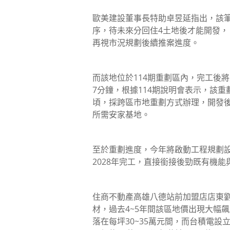
歐美建設董事長特助卓昱延指出，該
序，待未來分回住4土地後才能開發
再視市況規劃後續推案進度。
而該地位於114期重劃區內，完工後
7分鐘，根據114期說明會表示，該重
頃，採跨區市地重劃方式辦理，開發後
所需安家基地。
至於重劃進度，今年將啟動工程規劃
2028年完工，直接銜接後勁既有機
住商不動產高雄八德站前加盟店店東
材，過去4~5年間該區地價出現大幅
落在每坪30~35萬元間，而台積電