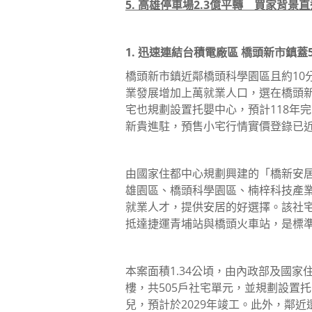
5. 高雄停車場2.3億平轉 買家背景
1. 迅速連結台積電廠區 橋頭新市鎮蓋
橋頭新市鎮近鄰橋頭科學園區且約10
業發展增加上萬就業人口，選在橋頭新
宅也規劃設置托嬰中心，預計118年
新貴進駐，預售小宅行情實價登錄已近
由國家住都中心規劃興建的「橋新安
雄園區、橋頭科學園區、楠梓科技產
就業人才，提供安居的好選擇。該社宅
抵達捷運青埔站與橋頭火車站，是標準
本案面積1.34公頃，由內政部及國家
樓，共505戶社宅單元，並規劃設置
兒，預計於2029年竣工。此外，鄰