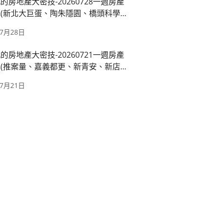
的房地產大密技-20260728一週房產
(新北大巨蛋、陶朱隱園、橋頭科學園
運萬大線、國產署出租)
年7月28日
的房地產大密技-20260721一週房產
(推案量、嘉義都更、新青安、新店十
都廳苑)
年7月21日