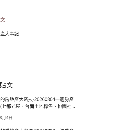
貼文
房產大事記
榜
篇
貼文
的房地產大密技-20260804一週房產
(七都老屋、台南土地標售、桃園社
映龍潭廠、房市管制)
年8月4日