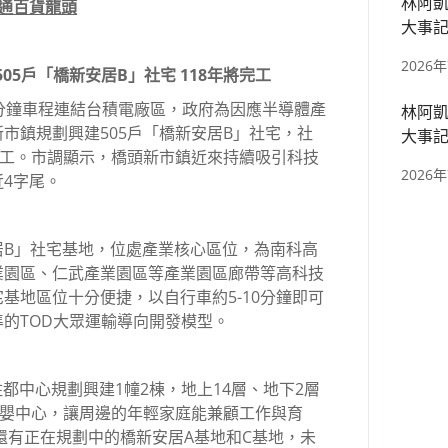
林阿凱
直通百貨龍頭
大事記
區、捷
2026
505戶「橋新安居B」社宅 118年將完工
分鐘車程連結台積電廠區，政府為因應半導體產
林阿凱
市鎮規劃興建505戶「橋新安居B」社宅，社
大事記
完工。市調顯示，橋頭新市鎮近來持續吸引科技
四張、
2026
4字尾。
居B」社宅基地，位處產業核心區位，為南科高
業園區、仁武產業園區等產業園區廊帶等高科技
基地區位十分便捷，以自行車約5-10分鐘即可
的TOD大眾運輸導向開發模型。
住都中心規劃興建1幢2棟，地上14層、地下2層
托嬰中心，讓周邊的年輕家庭能兼顧工作與育
近還有正在規劃中的橋新安居A基地和C基地，未