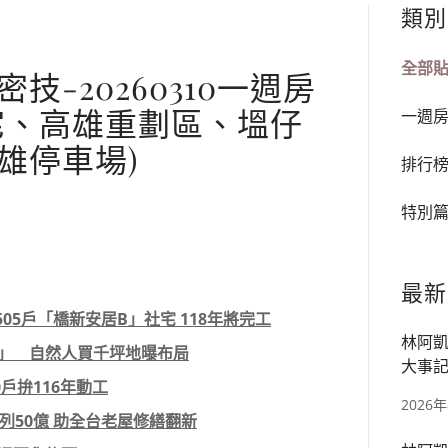
類別
全部
-20260310一週房
宅、高雄重劃區、塭仔
一週
雄停車場)
排行
特別
最新
505戶「橋新安居B」社宅 118年將完工
林阿凱
劃區」 自然人買千坪地曝布局
大事記
0戶拚116年動工
宅、華
2026
列50億 助全台老屋修繕翻新