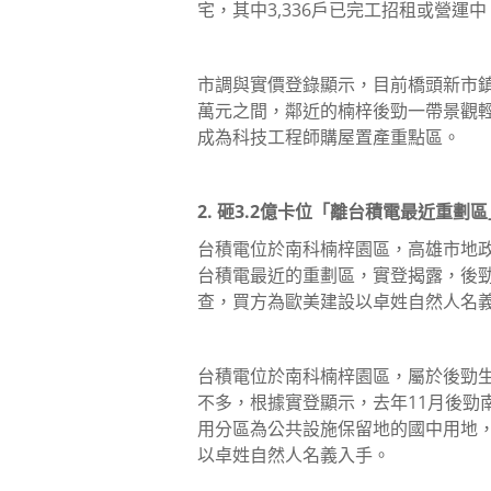
宅，其中3,336戶已完工招租或營運中
市調與實價登錄顯示，目前橋頭新市鎮
萬元之間，鄰近的楠梓後勁一帶景觀
成為科技工程師購屋置產重點區。
2. 砸3.2億卡位「離台積電最近重
台積電位於南科楠梓園區，高雄市地政
台積電最近的重劃區，實登揭露，後勁9
查，買方為歐美建設以卓姓自然人名
台積電位於南科楠梓園區，屬於後勁
不多，根據實登顯示，去年11月後勁南
用分區為公共設施保留地的國中用地，
以卓姓自然人名義入手。