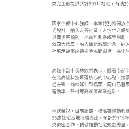
來完工後提供共計991戶社宅，有助
國家住都中心強調，本案特別將開放空
式設計，納入友善社區、人性化之設
具備災害預防、地震監測系統等規劃
效四大標章，融入節能減碳理念、納
社宅示範來達到引導民間跟進，強化
高雄市副市長林欽榮表示，隨著南部
在北高雄科技聚落核心的中心點，接
從左營、楠梓延伸到橋頭、岡山已發
電動車、醫材等高產值產業進駐。
林欽榮說，目前高雄、橋高雄推動興建
36處社宅基地持續興建，預計於11
央緊密合作，穩健推動社宅規劃總量，截至