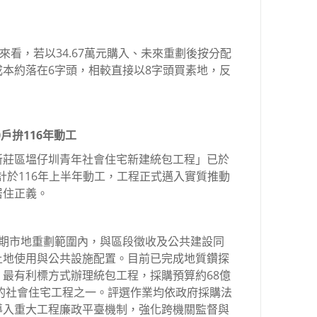
來看，若以34.67萬元購入、未來重劃後按分配
本約落在6字頭，相較直接以8字頭買素地，反
0戶拚116年動工
新莊區塭仔圳青年社會住宅新建統包工程」已於
預計於116年上半年動工，工程正式邁入實質推動
居住正義。
1期市地重劃範圍內，與區段徵收及公共建設同
土地使用與公共設施配置。目前已完成地質鑽探
最有利標方式辦理統包工程，採購預算約68億
大的社會住宅工程之一。評選作業均依政府採購法
導入重大工程廉政平臺機制，強化跨機關監督與