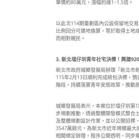
單價約80萬元，漲幅約達1~1.5倍。
以此次114期重劃區內公設保留地交易
比例回分可建地換算，等於取得土地成
而相對親民。
3. 新北塭仔圳青年社宅決標！興建92
新北市政府城鄉發展局辦理「新北市
115年2月13日順利完成統包決標，
階段，持續落實青年安居政策、推動
城鄉發展局表示，本案位於塭仔圳第
步規劃推動，透過整體開發模式整合
及整體規劃設計作業，並以公開招標、
3547萬餘元，為新北市近年規模最
相關規定辦理，程序公開透明，同步