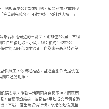
筆土地現況屬公共設施用地，須參與市地重劃程
，「等重劃完成分回可建地後，預計蓋大樓。」
將是離台積電最近的重劃區，距離僅2公里、車程
劃區位於後勁段三小段，總面積約4.4282公
提供約2.84公頃住宅區，作為未來高科技產業
設計與施工，依時程推估，整體重劃作業最快在
能與園區通勤動線。
劉凱瑞表示，後勁生活圈因為台積電楠梓園區題
飆漲。台積電設廠前，後勁住4用地成交單價普遍
設立後，市場一度出現追價行情，現階段地價飆至