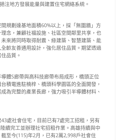
於挹注地方發展能量與建置住宅網絡系統。
間規劃達基地面積60%以上，採「無圍牆」方
計理念，兼顧社福設施、社區空間鄰里共享，也
，未來將同時取得耐震、綠建築、智慧建築、能
入全齡友善通用設計，強化居住品質。期望透過
居住品質。
半導體S廊帶與高科技廊帶布局成形，橋頭正位
續台積電進駐楠梓、橋頭科學園區的全面開發，
展成為完整的產業長廊，強力吸引半導體材料、
43處社會住宅，目前已有7處完工招租，另有
5年陸續完工並辦理社宅招租作業。高雄持續與中
今(115)年2月，已有2萬2,998戶社會住