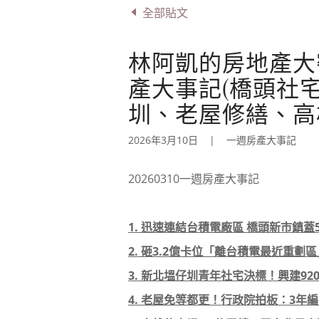
全部貼文
林阿凱的房地產大密技
產大事記(橋頭社
圳、老屋修繕、高
2026年3月10日
|
一週房產大事記
20260310一週房產大事記
1. 迅速連結台積電廠區 橋頭新市鎮蓋
2. 砸3.2億卡位「離台積電最近重
3. 新北塭仔圳青年社宅決標！興建92
4. 老屋免等都更！行政院拍板：3年編