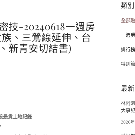
類別
全部
-20240618一週房
貸族、三鶯線延伸、台
一週
、新青安切結書)
排行
特別
最新
林阿凱
大事記
區段最貴土地紀錄
宅、華
2026
？