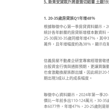
5. 新青安貸款戶將要簽切結書 土銀
1. 20-35歲房貸族Q1年增48％
根據聯徵中心第一季房貸資料顯示，20
統計各年齡層的房貸新增樣本數資料，成
25-30與30-35歲同樣年增47％，
萬件，且年增幅度約為38％，顯示在
信義房屋不動產企研室專案經理曾敬
台股資金行情與通膨預期，更讓買盤
也會激勵換屋族群出爐，因此統計20-
期出現3成以上的成長幅度。
聯徵中心資料顯示，2024年第一季2
價比一年前多出110-124萬元，30-3
本6077件，年增47％，20-25歲則