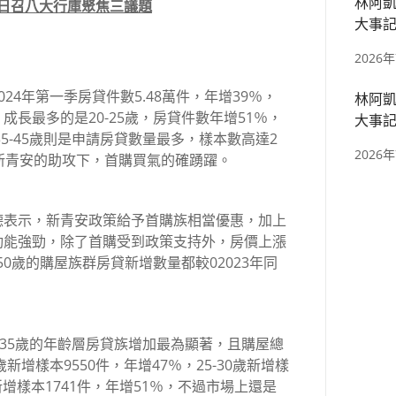
林阿凱
19日召八大行庫聚焦三議題
大事記
區、捷
2026
24年第一季房貸件數5.48萬件，年增39％，
林阿凱
長最多的是20-25歲，房貸件數年增51％，
大事記
其中35-45歲則是申請房貸數量最多，樣本數高達2
四張、
2026
新青安的助攻下，首購買氣的確踴躍。
德表示，新青安政策給予首購族相當優惠，加上
動能強勁，除了首購受到政策支持外，房價上漲
50歲的購屋族群房貸新增數量都較02023年同
0-35歲的年齡層房貸族增加最為顯著，且購屋總
5歲新增樣本9550件，年增47％，25-30歲新增樣
是新增樣本1741件，年增51％，不過市場上還是