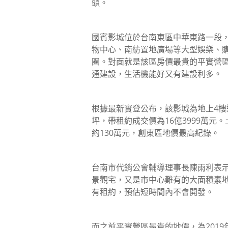
頭。
國賓影城位於台南東區中華東路一段，
物中心、南紡置地廣場等大型娛樂、
圈。對面就是該區房價最貴的平實營
通建設，生活機能好又有建設利多。
根據最新實登公布，該影城為地上4樓透
坪，帶租約成交價為16億3999萬
約130萬元，創東區地價最高紀錄。
台南市代銷公會輔導理事長陳雨利表
景觀宅，又是市中心難有的大面積素
有租約，預估短時間內不會開發。
而之前平實營區最貴的地價，為2019