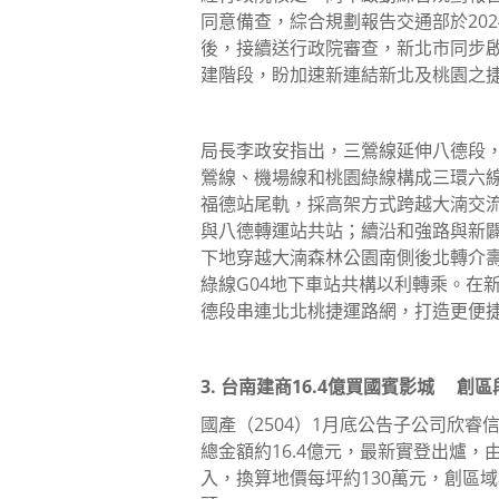
同意備查，綜合規劃報告交通部於202
後，接續送行政院審查，新北市同步
建階段，盼加速新連結新北及桃園之
局長李政安指出，三鶯線延伸八德段，
鶯線、機場線和桃園綠線構成三環六線
福德站尾軌，採高架方式跨越大湳交流
與八德轉運站共站；續沿和強路與新闢
下地穿越大湳森林公園南側後北轉介壽
綠線G04地下車站共構以利轉乘。在
德段串連北北桃捷運路網，打造更便
3. 台南建商16.4億買國賓影城 創
國產（2504）1月底公告子公司欣
總金額約16.4億元，最新實登出爐
入，換算地價每坪約130萬元，創區