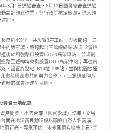
4年3月1日通過審查，6月11日國發會審查通過
啟動設計興建作業，待行政院核定後即可進入興
捷運網。
長度約4公里，共設置3座車站，與板南線、三
中的第三環，路線起自三鶯線終點站LB12鶯桃
道後於和強路口設置LB12a高架車站，並規劃
道路至豎啣埤東側設置LB13高架車站；再往南
路，設置終點站LB14地下車站，並與桃園捷運
新北市與桃園市共同努力合作下，三鶯線延伸八
捷省時的都會捷運生活圈。
區段最貴土地紀錄
睿信資產開發，出售台南「國賓影城」整棟，交易
，由台南在地建商良勳建設以顏姓自然人名義購
域地價新高。專家預估，未來開價有機會上看7字