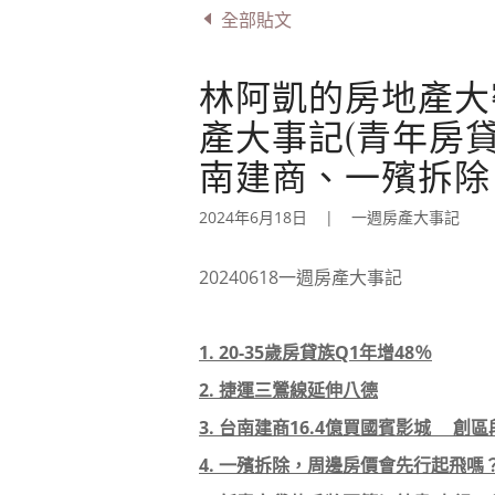
全部貼文
林阿凱的房地產大密技
產大事記(青年房
南建商、一殯拆除
2024年6月18日
|
一週房產大事記
20240618一週房產大事記
1. 20-35歲房貸族Q1年增48％
2. 捷運三鶯線延伸八德
3. 台南建商16.4億買國賓影城 創
4. 一殯拆除，周邊房價會先行起飛嗎