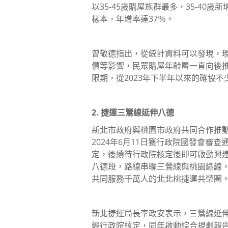
以35-45歲購屋族群最多，35-40歲
樣本，年增率達37％。
曾敬德指出，從統計資料可以發現，現
價等影響，民眾購屋年齡層一直向後推
限期，從2023年下半年以來的確協不
2. 捷運三鶯線延伸八德
新北市政府與桃園市政府共同合作推
2024年6月11日獲行政院國發會審
定，後續待行政院核定後即可啟動興
八德段，路線串聯三鶯線與桃園綠線
共同服務千萬人的北北桃捷運共榮圈
新北捷運局長李政安表示，三鶯線延伸八
經行政院核定，同年啟動綜合規劃報告，