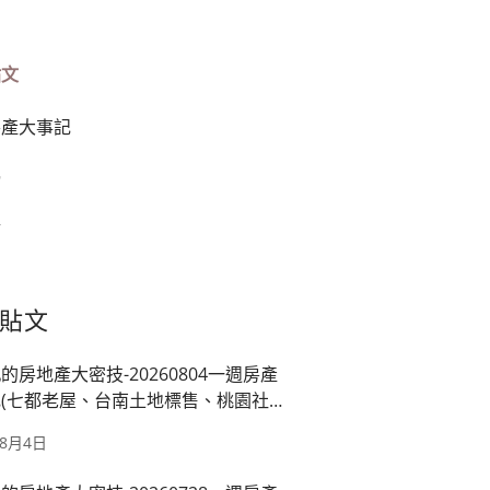
貼文
房產大事記
榜
篇
貼文
的房地產大密技-20260804一週房產
(七都老屋、台南土地標售、桃園社
映龍潭廠、房市管制)
年8月4日