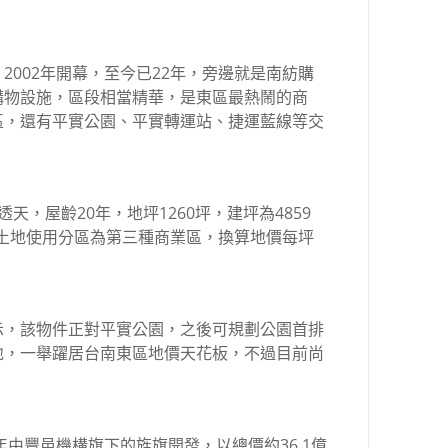
2002年開幕，至今已22年，旁邊就是南紡購
購物設施，區段相當精華，是東區最熱鬧的商
區，還有平實公園、平實轉運站、捷運藍線等交
天，屋齡20年，地坪1260坪，建坪為4859
元。土地使用分區為第三種商業區，換算地價每坪
示，該物件正對平實公園，之後可規劃公園首排
地，一舉躍居台南東區地價天花板，不過目前尚
年由豐邑機構旗下的旌旗開發，以總價約36.1億