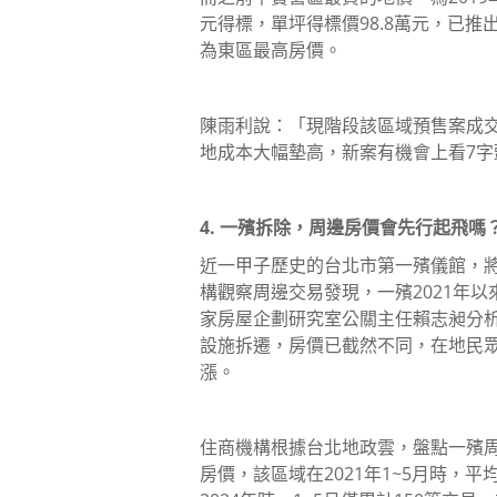
元得標，單坪得標價98.8萬元，已推
為東區最高房價。
陳雨利說：「現階段該區域預售案成交
地成本大幅墊高，新案有機會上看7字
4. 一殯拆除，周邊房價會先行起飛嗎
近一甲子歷史的台北市第一殯儀館，將於
構觀察周邊交易發現，一殯2021年
家房屋企劃研究室公關主任賴志昶分
設施拆遷，房價已截然不同，在地民
漲。
住商機構根據台北地政雲，盤點一殯周
房價，該區域在2021年1~5月時，平