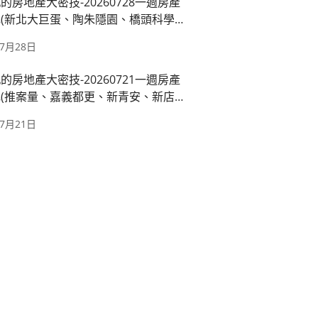
的房地產大密技-20260728一週房產
(新北大巨蛋、陶朱隱園、橋頭科學園
運萬大線、國產署出租)
年7月28日
的房地產大密技-20260721一週房產
(推案量、嘉義都更、新青安、新店十
都廳苑)
年7月21日