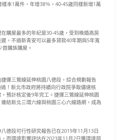
新增樣本1萬件，年增38％，40-45歲同樣新增1萬
在購屋最多的年紀是30-45歲，受到晚婚高房
遲，不過新青安可以最多貸款40年期與5年寬
少首購族購屋。
動捷運三鶯線延伸桃園八德段，綜合規劃報告
查通過！新北市政府將持續向行政院爭取儘速核
建，預計核定後9年完工。捷運三鶯線延伸桃園
，連結新北三環六線與桃園三心六線路網，成為
。
德段可行性研究報告已在2019年11月13日
而環境影響評估在2023年11月2日獲環境部