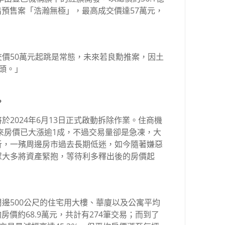
出預售案「浩瀚無極」，最高成交價達57萬元，
價50萬元起跳是常態，未來若良勳推案，因土
頭。」
？
2024年6月13日正式啟動拆除作業。住商機
以來房價已大漲逾1成，不過交易量卻是急凍，大
析，一殯周邊房市過去長期低迷，如今隨著嫌惡
眾大多將資產緊抱，等待利多釋出後的房價起
邊500公尺的住宅用大樓、華廈以及公寓平均
均房價約68.9萬元，共計有274筆交易；而到了